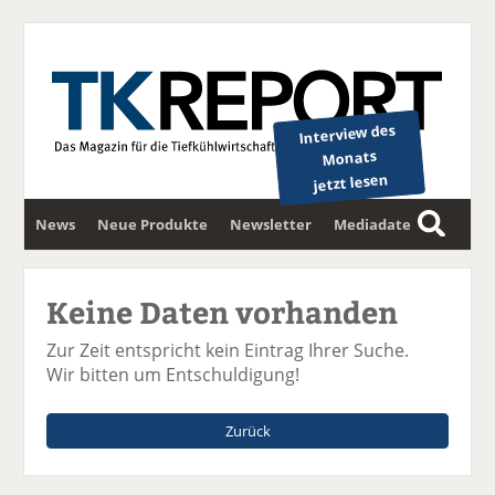
Interview des
Monats
jetzt lesen
News
Neue Produkte
Newsletter
Mediadaten
S
u
c
Keine Daten vorhanden
h
e
Zur Zeit entspricht kein Eintrag Ihrer Suche.
Wir bitten um Entschuldigung!
Zurück