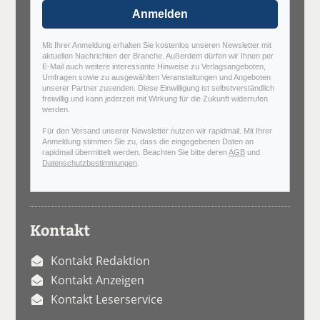
Anmelden
Mit Ihrer Anmeldung erhalten Sie kostenlos unseren Newsletter mit
aktuellen Nachrichten der Branche. Außerdem dürfen wir Ihnen per
E-Mail auch weitere interessante Hinweise zu Verlagsangeboten,
Umfragen sowie zu ausgewählten Veranstaltungen und Angeboten
unserer Partner zusenden. Diese Einwilligung ist selbstverständlich
freiwillig und kann jederzeit mit Wirkung für die Zukunft widerrufen
werden.
Für den Versand unserer Newsletter nutzen wir rapidmail. Mit Ihrer
Anmeldung stimmen Sie zu, dass die eingegebenen Daten an
rapidmail übermittelt werden. Beachten Sie bitte deren
AGB
und
Datenschutzbestimmungen
.
Kontakt
Kontakt Redaktion
Kontakt Anzeigen
Kontakt Leserservice