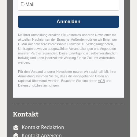
Anmelden
Mit Ihrer Anmeldung erhalten Sie kostenlos unseren Newsletter mit
aktuellen Nachrichten der Branche. Außerdem dürfen wir Ihnen per
E-Mail auch weitere interessante Hinweise zu Verlagsangeboten,
Umfragen sowie zu ausgewählten Veranstaltungen und Angeboten
unserer Partner zusenden. Diese Einwilligung ist selbstverständlich
freiwillig und kann jederzeit mit Wirkung für die Zukunft widerrufen
werden.
Für den Versand unserer Newsletter nutzen wir rapidmail. Mit Ihrer
Anmeldung stimmen Sie zu, dass die eingegebenen Daten an
rapidmail übermittelt werden. Beachten Sie bitte deren
AGB
und
Datenschutzbestimmungen
.
Kontakt
Kontakt Redaktion
Kontakt Anzeigen