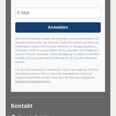
Anmelden
Mit Ihrer Anmeldung erhalten Sie kostenlos unseren Newsletter mit
aktuellen Nachrichten der Branche. Außerdem dürfen wir Ihnen per
E-Mail auch weitere interessante Hinweise zu Verlagsangeboten,
Umfragen sowie zu ausgewählten Veranstaltungen und Angeboten
unserer Partner zusenden. Diese Einwilligung ist selbstverständlich
freiwillig und kann jederzeit mit Wirkung für die Zukunft widerrufen
werden.
Für den Versand unserer Newsletter nutzen wir rapidmail. Mit Ihrer
Anmeldung stimmen Sie zu, dass die eingegebenen Daten an
rapidmail übermittelt werden. Beachten Sie bitte deren
AGB
und
Datenschutzbestimmungen
.
Kontakt