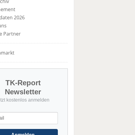
chiv
nement
daten 2026
uns
e Partner
nmarkt
TK-Report
Newsletter
etzt kostenlos anmelden
Anmelden