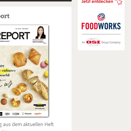
S
u
ort
c
h
e
 aus dem aktuellen Heft