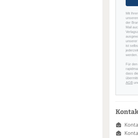
Mit Ihre
unseren 
der Bra
Mail auc
Verlags
ausgewä
unserer 
ist selb
jederzei
werden.
Für den
rapidmai
dass di
übermitt
AGB
un
Kontak
Konta
Konta