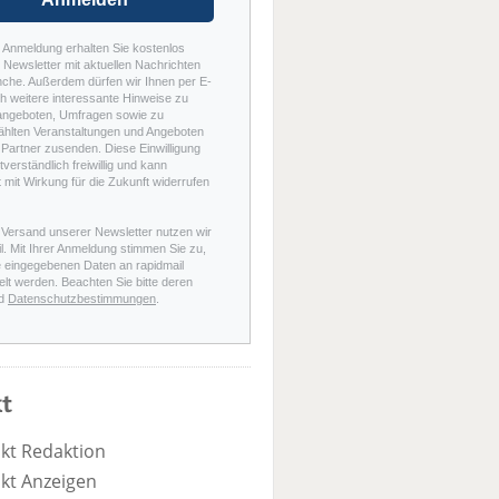
r Anmeldung erhalten Sie kostenlos
Newsletter mit aktuellen Nachrichten
nche. Außerdem dürfen wir Ihnen per E-
h weitere interessante Hinweise zu
angeboten, Umfragen sowie zu
hlten Veranstaltungen und Angeboten
Partner zusenden. Diese Einwilligung
stverständlich freiwillig und kann
t mit Wirkung für die Zukunft widerrufen
 Versand unserer Newsletter nutzen wir
l. Mit Ihrer Anmeldung stimmen Sie zu,
e eingegebenen Daten an rapidmail
elt werden. Beachten Sie bitte deren
d
Datenschutzbestimmungen
.
t
kt Redaktion
kt Anzeigen