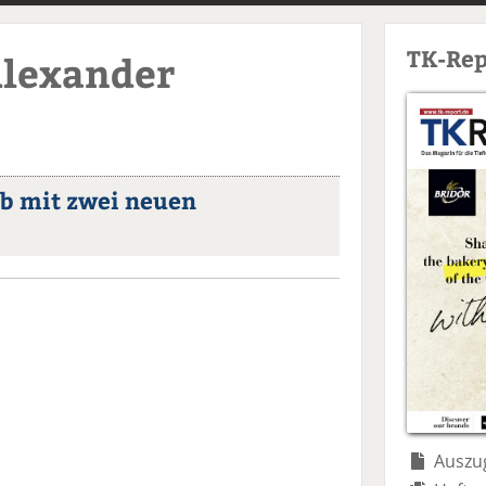
TK-Rep
Alexander
eb mit zwei neuen
Auszug