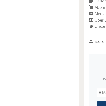
Heftar
Abon
Media
Über 
Unser
Stelle
j