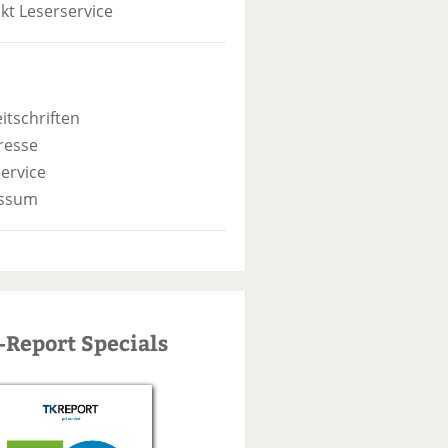
kt Leserservice
itschriften
resse
ervice
ssum
-Report Specials