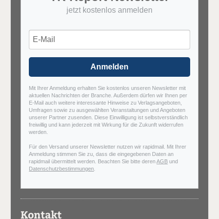
jetzt kostenlos anmelden
Anmelden
Mit Ihrer Anmeldung erhalten Sie kostenlos unseren Newsletter mit
aktuellen Nachrichten der Branche. Außerdem dürfen wir Ihnen per
E-Mail auch weitere interessante Hinweise zu Verlagsangeboten,
Umfragen sowie zu ausgewählten Veranstaltungen und Angeboten
unserer Partner zusenden. Diese Einwilligung ist selbstverständlich
freiwillig und kann jederzeit mit Wirkung für die Zukunft widerrufen
werden.
Für den Versand unserer Newsletter nutzen wir rapidmail. Mit Ihrer
Anmeldung stimmen Sie zu, dass die eingegebenen Daten an
rapidmail übermittelt werden. Beachten Sie bitte deren
AGB
und
Datenschutzbestimmungen
.
Kontakt