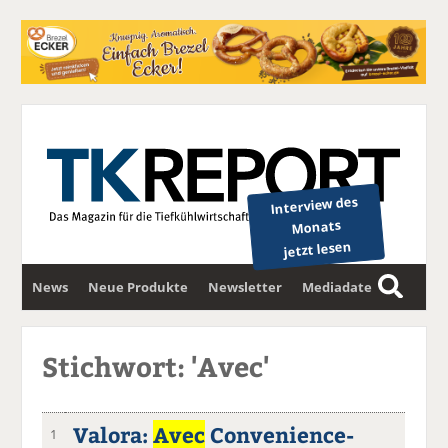
Interview des
Monats
jetzt lesen
News
Neue Produkte
Newsletter
Mediadaten
S
u
c
Stichwort: 'Avec'
h
e
Valora:
Avec
Convenience-
1