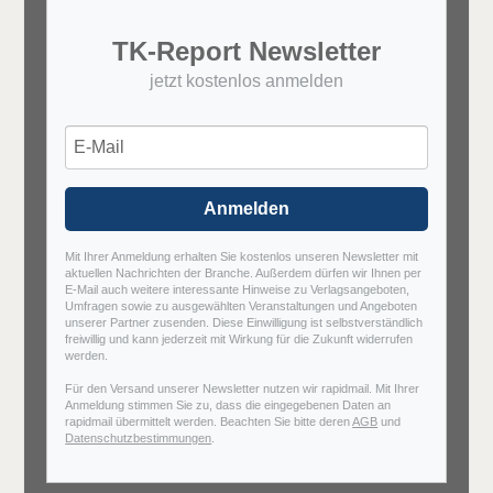
TK-Report Newsletter
jetzt kostenlos anmelden
Anmelden
Mit Ihrer Anmeldung erhalten Sie kostenlos unseren Newsletter mit
aktuellen Nachrichten der Branche. Außerdem dürfen wir Ihnen per
E-Mail auch weitere interessante Hinweise zu Verlagsangeboten,
Umfragen sowie zu ausgewählten Veranstaltungen und Angeboten
unserer Partner zusenden. Diese Einwilligung ist selbstverständlich
freiwillig und kann jederzeit mit Wirkung für die Zukunft widerrufen
werden.
Für den Versand unserer Newsletter nutzen wir rapidmail. Mit Ihrer
Anmeldung stimmen Sie zu, dass die eingegebenen Daten an
rapidmail übermittelt werden. Beachten Sie bitte deren
AGB
und
Datenschutzbestimmungen
.