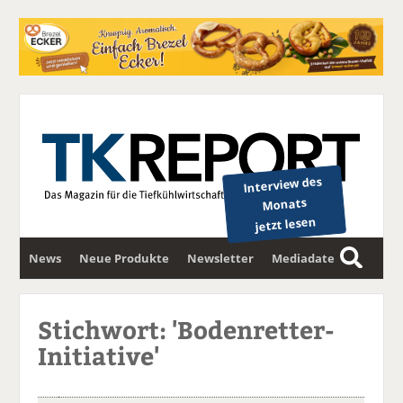
Interview des
Monats
jetzt lesen
News
Neue Produkte
Newsletter
Mediadaten
S
u
c
Stichwort: 'Bodenretter-
h
Initiative'
e