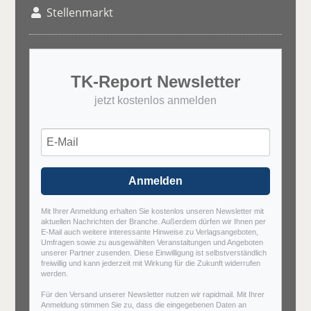
Stellenmarkt
TK-Report Newsletter
jetzt kostenlos anmelden
Anmelden
Mit Ihrer Anmeldung erhalten Sie kostenlos unseren Newsletter mit
aktuellen Nachrichten der Branche. Außerdem dürfen wir Ihnen per
E-Mail auch weitere interessante Hinweise zu Verlagsangeboten,
Umfragen sowie zu ausgewählten Veranstaltungen und Angeboten
unserer Partner zusenden. Diese Einwilligung ist selbstverständlich
freiwillig und kann jederzeit mit Wirkung für die Zukunft widerrufen
werden.
Für den Versand unserer Newsletter nutzen wir rapidmail. Mit Ihrer
Anmeldung stimmen Sie zu, dass die eingegebenen Daten an