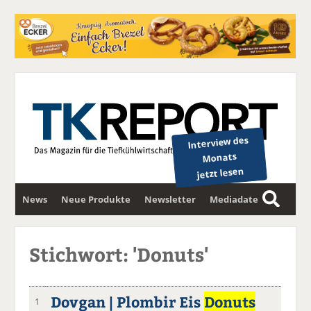
Interview des
Monats
jetzt lesen
News
Neue Produkte
Newsletter
Mediadaten
S
u
c
Stichwort: 'Donuts'
h
e
Dovgan | Plombir Eis
Donuts
1