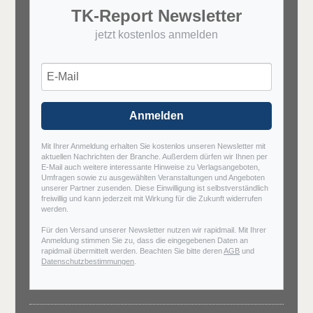
TK-Report Newsletter
jetzt kostenlos anmelden
Anmelden
Mit Ihrer Anmeldung erhalten Sie kostenlos unseren Newsletter mit
aktuellen Nachrichten der Branche. Außerdem dürfen wir Ihnen per
E-Mail auch weitere interessante Hinweise zu Verlagsangeboten,
Umfragen sowie zu ausgewählten Veranstaltungen und Angeboten
unserer Partner zusenden. Diese Einwilligung ist selbstverständlich
freiwillig und kann jederzeit mit Wirkung für die Zukunft widerrufen
werden.
Für den Versand unserer Newsletter nutzen wir rapidmail. Mit Ihrer
Anmeldung stimmen Sie zu, dass die eingegebenen Daten an
rapidmail übermittelt werden. Beachten Sie bitte deren
AGB
und
Datenschutzbestimmungen
.