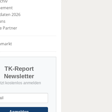
chiv
nement
daten 2026
uns
e Partner
nmarkt
TK-Report
Newsletter
etzt kostenlos anmelden
Anmelden