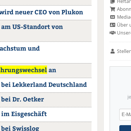
Heftar
Abon
 wird neuer CEO von Plukon
Media
Über 
am US-Standort von
Unser
wachstum und
Stelle
hrungswechsel
an
bei Lekkerland Deutschland
j
bei Dr. Oetker
im Eisgeschäft
bei Swisslog