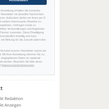
r Anmeldung erhalten Sie kostenlos
Newsletter mit aktuellen Nachrichten
nche. Außerdem dürfen wir Ihnen per E-
h weitere interessante Hinweise zu
angeboten, Umfragen sowie zu
hlten Veranstaltungen und Angeboten
Partner zusenden. Diese Einwilligung
stverständlich freiwillig und kann
t mit Wirkung für die Zukunft widerrufen
 Versand unserer Newsletter nutzen wir
l. Mit Ihrer Anmeldung stimmen Sie zu,
e eingegebenen Daten an rapidmail
elt werden. Beachten Sie bitte deren
d
Datenschutzbestimmungen
.
t
kt Redaktion
kt Anzeigen