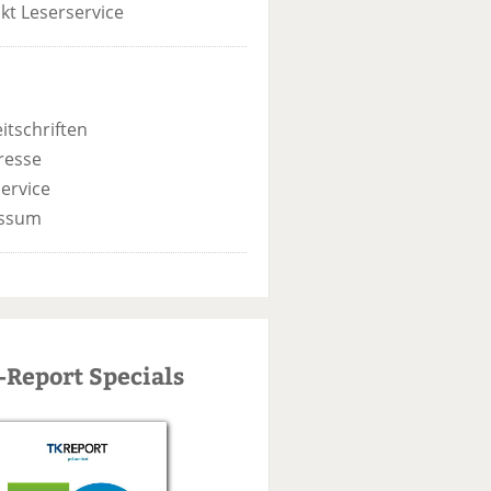
kt Leserservice
itschriften
resse
ervice
ssum
-Report Specials