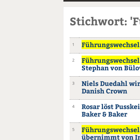
Stichwort: '
Führungswechsel
1
Führungswechsel
2
Stephan von Bülo
Niels Duedahl wi
3
Danish Crown
Rosar löst Pusskei
4
Baker & Baker
Führungswechsel
5
übernimmt von I