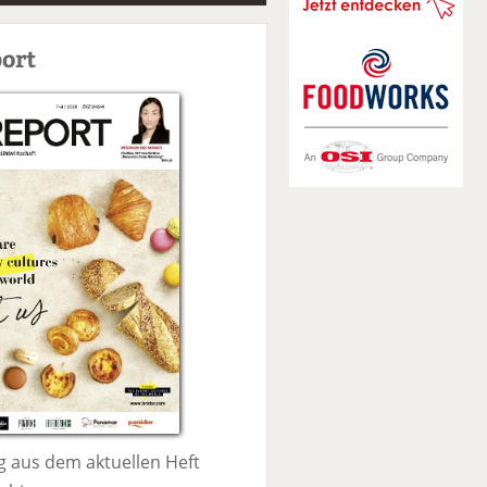
S
u
ort
c
h
e
 aus dem aktuellen Heft