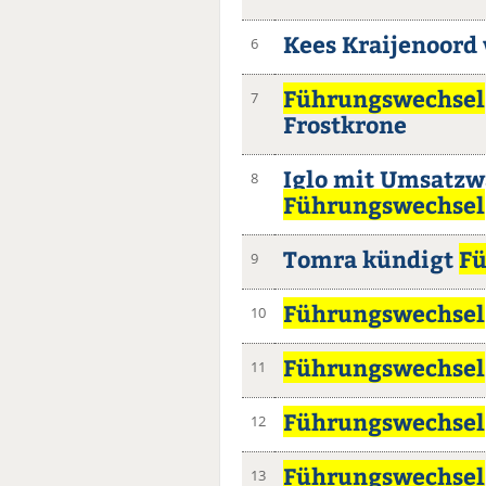
Kees Kraijenoord
6
Führungswechsel
7
Frostkrone
Iglo mit Umsatz
8
Führungswechsel
Tomra kündigt
Fü
9
Führungswechsel
10
Führungswechsel
11
Führungswechsel
12
Führungswechsel
13