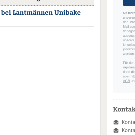
bei Lantmännen Unibake
Mit Ihre
unseren 
der Bra
Mail auc
Verlags
ausgewä
unserer 
ist selb
jederzei
werden.
Für den
rapidmai
dass di
übermitt
AGB
un
Kontak
Konta
Konta