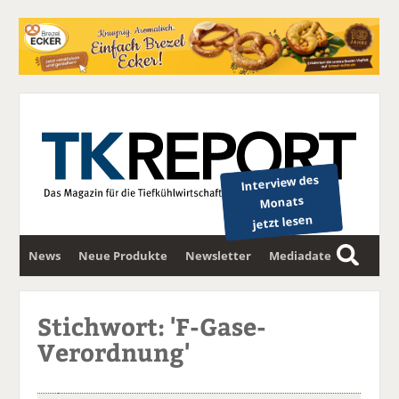
Interview des
Monats
jetzt lesen
News
Neue Produkte
Newsletter
Mediadaten
S
u
c
Stichwort: 'F-Gase-
h
Verordnung'
e