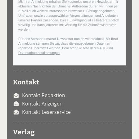
Mit Ihrer Anmeldung erhalten Sie kostenlos unseren Newsletter mit
aktuellen Nachrichten der Branche. Außerdem dürfen wir Ihnen per
E-Mail auch weitere interessante Hinweise zu Verlagsangeboten,
Umfragen sowie zu ausgewählten Veranstaltungen und Angeboten
unserer Partner zusenden. Diese Einwilligung ist selbstverständlich
freiwillig und kann jederzeit mit Wirkung für die Zukunft widerrufen
werden.
Für den Versand unserer Newsletter nutzen wir rapidmail. Mit Ihrer
Anmeldung stimmen Sie zu, dass die eingegebenen Daten an
rapidmail übermittelt werden. Beachten Sie bitte deren
AGB
und
Datenschutzbestimmungen
.
Kontakt
Kontakt Redaktion
Kontakt Anzeigen
Kontakt Leserservice
Verlag