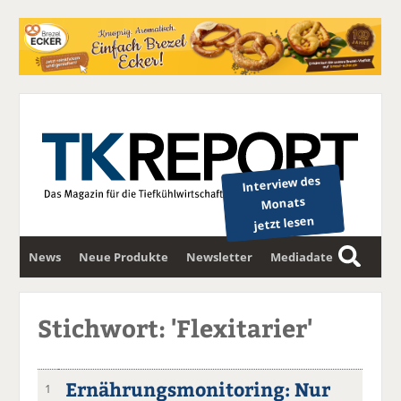
Interview des
Monats
jetzt lesen
News
Neue Produkte
Newsletter
Mediadaten
S
u
c
Stichwort: 'Flexitarier'
h
e
Ernährungsmonitoring: Nur
1