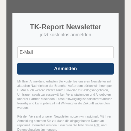
TK-Report Newsletter
jetzt kostenlos anmelden
Anmelden
Mit Ihrer Anmeldung erhalten Sie kostenlos unseren Newsletter mit
aktuellen Nachrichten der Branche. Außerdem dürfen wir Ihnen per
E-Mail auch weitere interessante Hinweise zu Verlagsangeboten,
Umfragen sowie zu ausgewählten Veranstaltungen und Angeboten
unserer Partner zusenden. Diese Einwilligung ist selbstverständlich
freiwillig und kann jederzeit mit Wirkung für die Zukunft widerrufen
werden.
Für den Versand unserer Newsletter nutzen wir rapidmail. Mit Ihrer
Anmeldung stimmen Sie zu, dass die eingegebenen Daten an
rapidmail übermittelt werden. Beachten Sie bitte deren
AGB
und
Datenschutzbestimmungen
.