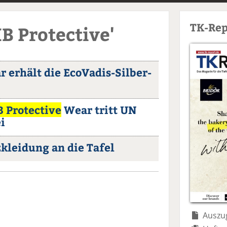
TK-Rep
B Protective'
 erhält die EcoVadis-Silber-
 Protective
Wear tritt UN
i
kleidung an die Tafel
Auszug