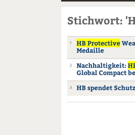
Stichwort: 'H
HB Protective
Wear
1
Medaille
Nachhaltigkeit:
HB
2
Global Compact be
HB spendet Schutz
3