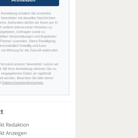
r Anmeldung erhalten Sie kostenlos
Newsletter mit aktuellen Nachrichten
nche. Außerdem dürfen wir Ihnen per E-
h weitere interessante Hinweise zu
angeboten, Umfragen sowie zu
hlten Veranstaltungen und Angeboten
Partner zusenden. Diese Einwilligung
stverständlich freiwillig und kann
t mit Wirkung für die Zukunft widerrufen
 Versand unserer Newsletter nutzen wir
l. Mit Ihrer Anmeldung stimmen Sie zu,
e eingegebenen Daten an rapidmail
elt werden. Beachten Sie bitte deren
d
Datenschutzbestimmungen
.
t
kt Redaktion
kt Anzeigen