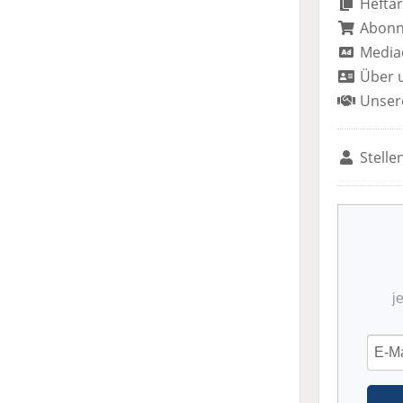
Heftar
Abon
Media
Über 
Unser
Stelle
j