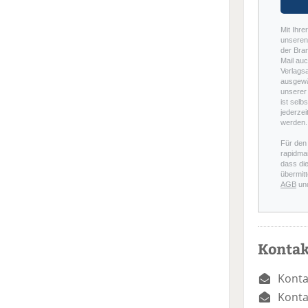
Mit Ihre
unseren 
der Bra
Mail auc
Verlags
ausgewä
unserer 
ist selb
jederzei
werden.
Für den
rapidmai
dass di
übermitt
AGB
un
Kontak
Konta
Konta