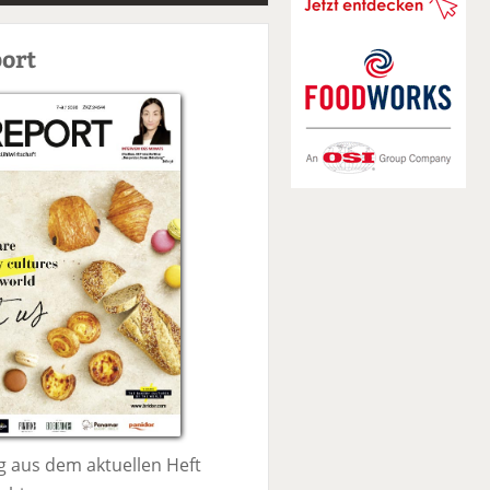
S
u
ort
c
h
e
 aus dem aktuellen Heft