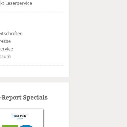
kt Leserservice
itschriften
resse
ervice
ssum
-Report Specials