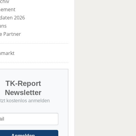
chiv
nement
daten 2026
uns
e Partner
nmarkt
TK-Report
Newsletter
etzt kostenlos anmelden
Anmelden