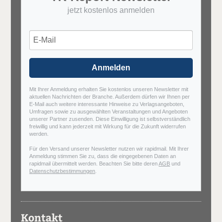
jetzt kostenlos anmelden
Anmelden
Mit Ihrer Anmeldung erhalten Sie kostenlos unseren Newsletter mit
aktuellen Nachrichten der Branche. Außerdem dürfen wir Ihnen per
E-Mail auch weitere interessante Hinweise zu Verlagsangeboten,
Umfragen sowie zu ausgewählten Veranstaltungen und Angeboten
unserer Partner zusenden. Diese Einwilligung ist selbstverständlich
freiwillig und kann jederzeit mit Wirkung für die Zukunft widerrufen
werden.
Für den Versand unserer Newsletter nutzen wir rapidmail. Mit Ihrer
Anmeldung stimmen Sie zu, dass die eingegebenen Daten an
rapidmail übermittelt werden. Beachten Sie bitte deren
AGB
und
Datenschutzbestimmungen
.
Kontakt