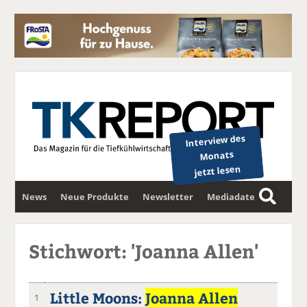
Interview des
Monats
jetzt lesen
News
Neue Produkte
Newsletter
Mediadaten
S
u
c
Stichwort: 'Joanna Allen'
h
e
Little Moons:
Joanna Allen
1