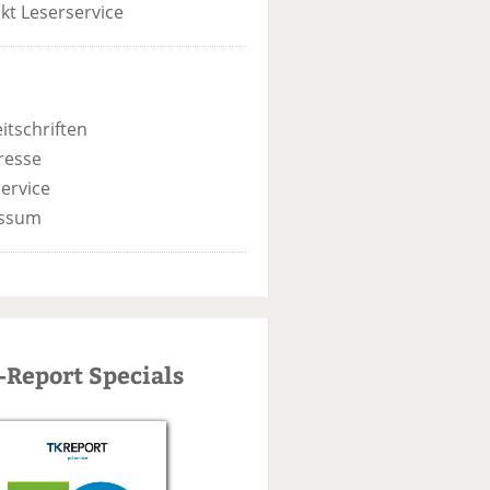
kt Leserservice
itschriften
resse
ervice
ssum
-Report Specials