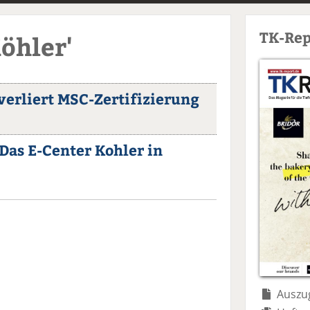
TK-Rep
Köhler'
verliert MSC-Zertifizierung
Das E-Center Kohler in
Auszug