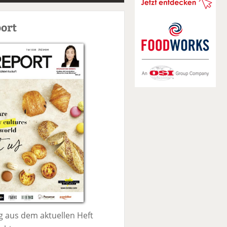
S
u
ort
c
h
e
 aus dem aktuellen Heft