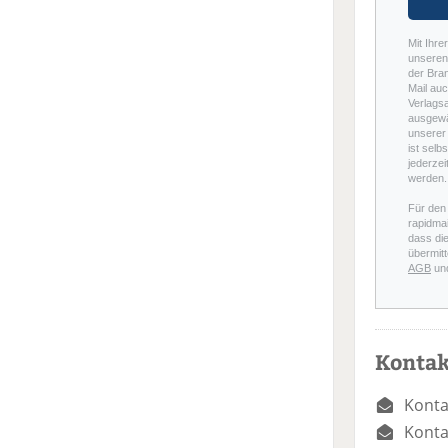
Mit Ihre
unseren 
der Bra
Mail auc
Verlags
ausgewä
unserer 
ist selb
jederzei
werden.
Für den
rapidmai
dass di
übermitt
AGB
un
Kontak
Konta
Konta