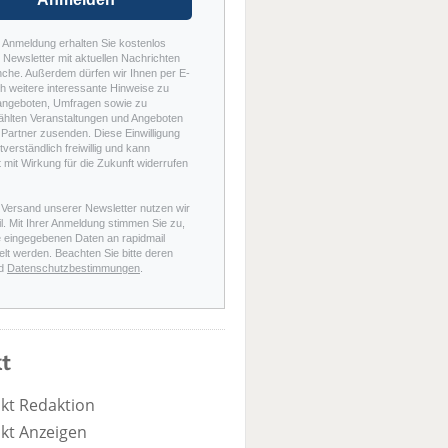
r Anmeldung erhalten Sie kostenlos
Newsletter mit aktuellen Nachrichten
nche. Außerdem dürfen wir Ihnen per E-
h weitere interessante Hinweise zu
angeboten, Umfragen sowie zu
hlten Veranstaltungen und Angeboten
Partner zusenden. Diese Einwilligung
stverständlich freiwillig und kann
t mit Wirkung für die Zukunft widerrufen
 Versand unserer Newsletter nutzen wir
l. Mit Ihrer Anmeldung stimmen Sie zu,
e eingegebenen Daten an rapidmail
elt werden. Beachten Sie bitte deren
d
Datenschutzbestimmungen
.
t
kt Redaktion
kt Anzeigen