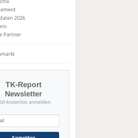
chiv
nement
daten 2026
uns
e Partner
nmarkt
TK-Report
Newsletter
etzt kostenlos anmelden
Anmelden