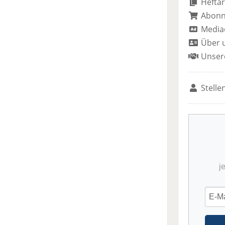
Heftar
Abon
Media
Über 
Unser
Stelle
j