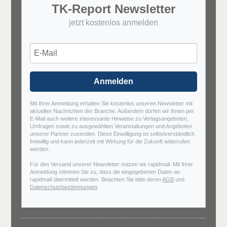
TK-Report Newsletter
jetzt kostenlos anmelden
Anmelden
Mit Ihrer Anmeldung erhalten Sie kostenlos unseren Newsletter mit
aktuellen Nachrichten der Branche. Außerdem dürfen wir Ihnen per
E-Mail auch weitere interessante Hinweise zu Verlagsangeboten,
Umfragen sowie zu ausgewählten Veranstaltungen und Angeboten
unserer Partner zusenden. Diese Einwilligung ist selbstverständlich
freiwillig und kann jederzeit mit Wirkung für die Zukunft widerrufen
werden.
Für den Versand unserer Newsletter nutzen wir rapidmail. Mit Ihrer
Anmeldung stimmen Sie zu, dass die eingegebenen Daten an
rapidmail übermittelt werden. Beachten Sie bitte deren
AGB
und
Datenschutzbestimmungen
.