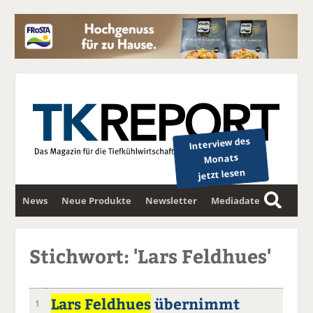
Interview des
Monats
jetzt lesen
News
Neue Produkte
Newsletter
Mediadaten
S
u
c
Stichwort: 'Lars Feldhues'
h
e
Lars Feldhues
übernimmt
1