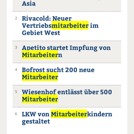
Asia
Rivacold: Neuer
2
Vertriebs
mitarbeiter
im
Gebiet West
Apetito startet Impfung von
3
Mitarbeiter
n
Bofrost sucht 200 neue
4
Mitarbeiter
Wiesenhof entlässt über 500
5
Mitarbeiter
LKW von
Mitarbeiter
kindern
6
gestaltet