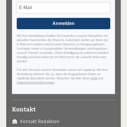
Anmelden
Mit Ihrer Anmeldung erhalten Sie kostenlos unseren Newsletter mit
aktuellen Nachrichten der Branche. Außerdem dürfen wir Ihnen per
E-Mail auch weitere interessante Hinweise zu Verlagsangeboten,
Umfragen sowie zu ausgewählten Veranstaltungen und Angeboten
unserer Partner zusenden. Diese Einwilligung ist selbstverständlich
freiwillig und kann jederzeit mit Wirkung für die Zukunft widerrufen
werden.
Für den Versand unserer Newsletter nutzen wir rapidmail. Mit Ihrer
Anmeldung stimmen Sie zu, dass die eingegebenen Daten an
rapidmail übermittelt werden. Beachten Sie bitte deren
AGB
und
Datenschutzbestimmungen
.
Kontakt
Kontakt Redaktion