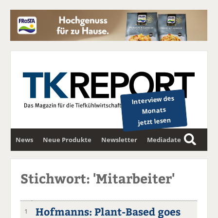
Interview des
Monats
jetzt lesen
News
Neue Produkte
Newsletter
Mediadaten
S
u
c
Stichwort: 'Mitarbeiter'
h
e
Hofmanns: Plant-Based goes
1