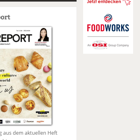
S
u
ort
c
h
e
 aus dem aktuellen Heft