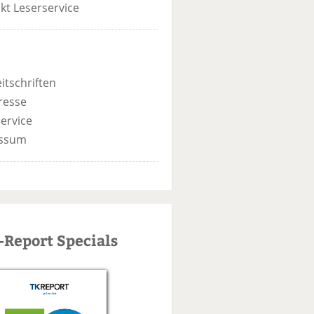
kt Leserservice
itschriften
resse
ervice
ssum
-Report Specials