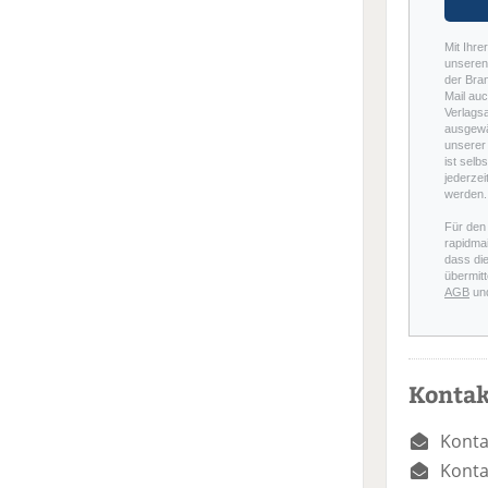
Mit Ihre
unseren 
der Bra
Mail auc
Verlags
ausgewä
unserer 
ist selb
jederzei
werden.
Für den
rapidmai
dass di
übermitt
AGB
un
Kontak
Konta
Konta