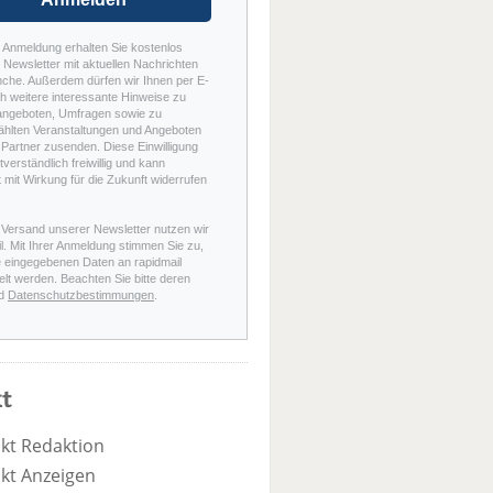
r Anmeldung erhalten Sie kostenlos
Newsletter mit aktuellen Nachrichten
nche. Außerdem dürfen wir Ihnen per E-
h weitere interessante Hinweise zu
angeboten, Umfragen sowie zu
hlten Veranstaltungen und Angeboten
Partner zusenden. Diese Einwilligung
stverständlich freiwillig und kann
t mit Wirkung für die Zukunft widerrufen
 Versand unserer Newsletter nutzen wir
l. Mit Ihrer Anmeldung stimmen Sie zu,
e eingegebenen Daten an rapidmail
elt werden. Beachten Sie bitte deren
d
Datenschutzbestimmungen
.
t
kt Redaktion
kt Anzeigen