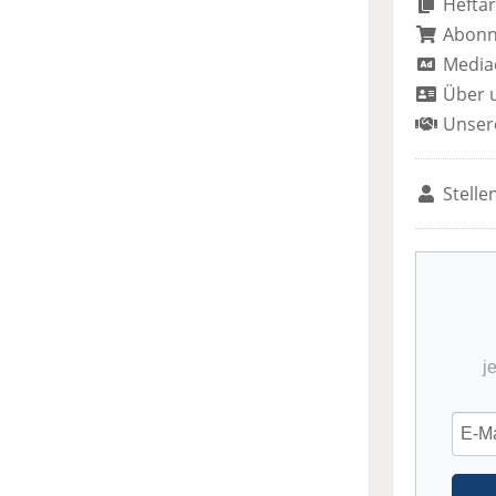
Heftar
Abon
Media
Über 
Unser
Stelle
j