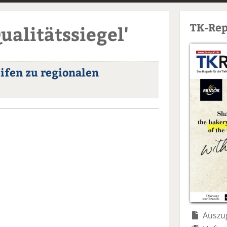
TK-Rep
ualitätssiegel'
eifen zu regionalen
Auszug