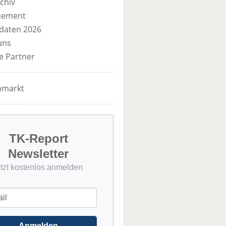
chiv
nement
daten 2026
uns
e Partner
nmarkt
TK-Report
Newsletter
etzt kostenlos anmelden
Anmelden