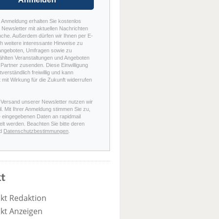
r Anmeldung erhalten Sie kostenlos
Newsletter mit aktuellen Nachrichten
nche. Außerdem dürfen wir Ihnen per E-
h weitere interessante Hinweise zu
angeboten, Umfragen sowie zu
hlten Veranstaltungen und Angeboten
Partner zusenden. Diese Einwilligung
stverständlich freiwillig und kann
t mit Wirkung für die Zukunft widerrufen
 Versand unserer Newsletter nutzen wir
l. Mit Ihrer Anmeldung stimmen Sie zu,
e eingegebenen Daten an rapidmail
elt werden. Beachten Sie bitte deren
d
Datenschutzbestimmungen
.
t
kt Redaktion
kt Anzeigen