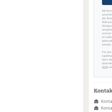
Mit Ihre
unseren 
der Bra
Mail auc
Verlags
ausgewä
unserer 
ist selb
jederzei
werden.
Für den
rapidmai
dass di
übermitt
AGB
un
Kontak
Konta
Konta