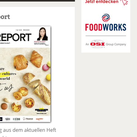
S
u
ort
c
h
e
 aus dem aktuellen Heft