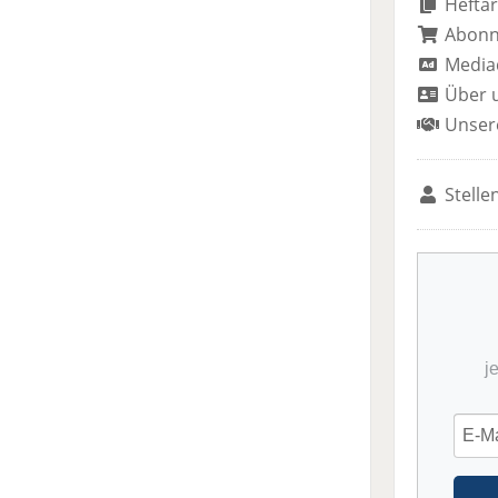
Heftar
Abon
Media
Über 
Unser
Stelle
j