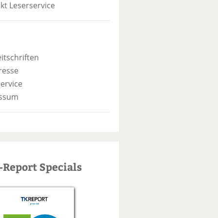
kt Leserservice
itschriften
resse
ervice
ssum
-Report Specials