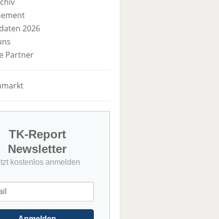
chiv
nement
daten 2026
uns
e Partner
nmarkt
TK-Report
Newsletter
etzt kostenlos anmelden
Anmelden