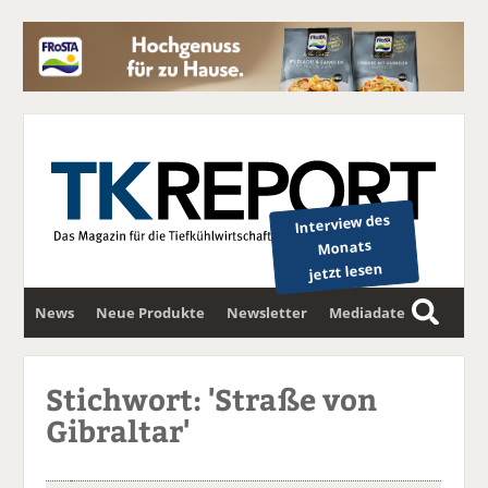
Interview des
Monats
jetzt lesen
News
Neue Produkte
Newsletter
Mediadaten
S
u
c
Stichwort: 'Straße von
h
Gibraltar'
e