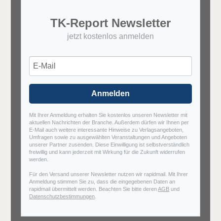
TK-Report Newsletter
jetzt kostenlos anmelden
Anmelden
Mit Ihrer Anmeldung erhalten Sie kostenlos unseren Newsletter mit
aktuellen Nachrichten der Branche. Außerdem dürfen wir Ihnen per
E-Mail auch weitere interessante Hinweise zu Verlagsangeboten,
Umfragen sowie zu ausgewählten Veranstaltungen und Angeboten
unserer Partner zusenden. Diese Einwilligung ist selbstverständlich
freiwillig und kann jederzeit mit Wirkung für die Zukunft widerrufen
werden.
Für den Versand unserer Newsletter nutzen wir rapidmail. Mit Ihrer
Anmeldung stimmen Sie zu, dass die eingegebenen Daten an
rapidmail übermittelt werden. Beachten Sie bitte deren
AGB
und
Datenschutzbestimmungen
.