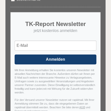
TK-Report Newsletter
jetzt kostenlos anmelden
Anmelden
Mit Ihrer Anmeldung erhalten Sie kostenlos unseren Newsletter mit
aktuellen Nachrichten der Branche. Außerdem dürfen wir Ihnen per
E-Mail auch weitere interessante Hinweise zu Verlagsangeboten,
Umfragen sowie zu ausgewählten Veranstaltungen und Angeboten
unserer Partner zusenden. Diese Einwilligung ist selbstverständlich
freiwillig und kann jederzeit mit Wirkung für die Zukunft widerrufen
werden.
Für den Versand unserer Newsletter nutzen wir rapidmail. Mit Ihrer
Anmeldung stimmen Sie zu, dass die eingegebenen Daten an
rapidmail übermittelt werden. Beachten Sie bitte deren
AGB
und
Datenschutzbestimmungen
.