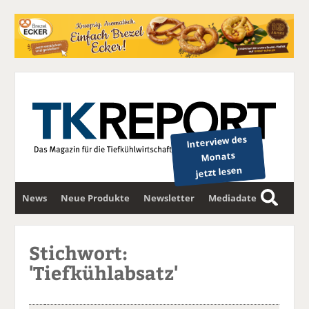
Interview des
Monats
jetzt lesen
News
Neue Produkte
Newsletter
Mediadaten
S
u
c
Stichwort:
h
'Tiefkühlabsatz'
e