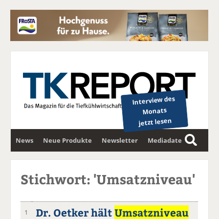
Interview des
Monats
jetzt lesen
News
Neue Produkte
Newsletter
Mediadaten
S
u
c
Stichwort: 'Umsatzniveau'
h
e
Dr. Oetker hält
Umsatzniveau
1