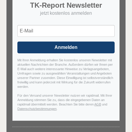
TK-Report Newsletter
jetzt kostenlos anmelden
Anmelden
Mit Ihrer Anmeldung erhalten Sie kostenlos unseren Newsletter mit
aktuellen Nachrichten der Branche. Außerdem dürfen wir Ihnen per
E-Mail auch weitere interessante Hinweise zu Verlagsangeboten,
Umfragen sowie zu ausgewählten Veranstaltungen und Angeboten
unserer Partner zusenden. Diese Einwilligung ist selbstverständlich
freiwillig und kann jederzeit mit Wirkung für die Zukunft widerrufen
werden.
Für den Versand unserer Newsletter nutzen wir rapidmail. Mit Ihrer
Anmeldung stimmen Sie zu, dass die eingegebenen Daten an
rapidmail übermittelt werden. Beachten Sie bitte deren
AGB
und
Datenschutzbestimmungen
.