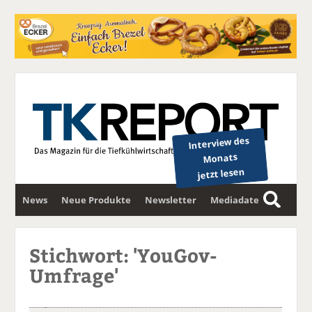
Interview des
Monats
jetzt lesen
News
Neue Produkte
Newsletter
Mediadaten
S
u
c
Stichwort: 'YouGov-
h
Umfrage'
e