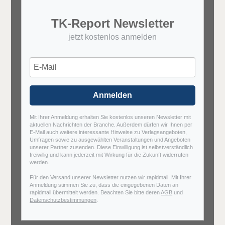
TK-Report Newsletter
jetzt kostenlos anmelden
Anmelden
Mit Ihrer Anmeldung erhalten Sie kostenlos unseren Newsletter mit
aktuellen Nachrichten der Branche. Außerdem dürfen wir Ihnen per
E-Mail auch weitere interessante Hinweise zu Verlagsangeboten,
Umfragen sowie zu ausgewählten Veranstaltungen und Angeboten
unserer Partner zusenden. Diese Einwilligung ist selbstverständlich
freiwillig und kann jederzeit mit Wirkung für die Zukunft widerrufen
werden.
Für den Versand unserer Newsletter nutzen wir rapidmail. Mit Ihrer
Anmeldung stimmen Sie zu, dass die eingegebenen Daten an
rapidmail übermittelt werden. Beachten Sie bitte deren
AGB
und
Datenschutzbestimmungen
.