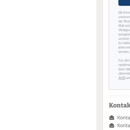
Mit Ihre
unseren 
der Bra
Mail auc
Verlags
ausgewä
unserer 
ist selb
jederzei
werden.
Für den
rapidmai
dass di
übermitt
AGB
un
Kontak
Konta
Konta