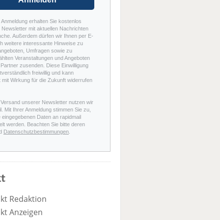
r Anmeldung erhalten Sie kostenlos
Newsletter mit aktuellen Nachrichten
nche. Außerdem dürfen wir Ihnen per E-
h weitere interessante Hinweise zu
angeboten, Umfragen sowie zu
hlten Veranstaltungen und Angeboten
Partner zusenden. Diese Einwilligung
stverständlich freiwillig und kann
t mit Wirkung für die Zukunft widerrufen
 Versand unserer Newsletter nutzen wir
l. Mit Ihrer Anmeldung stimmen Sie zu,
e eingegebenen Daten an rapidmail
elt werden. Beachten Sie bitte deren
d
Datenschutzbestimmungen
.
t
kt Redaktion
kt Anzeigen