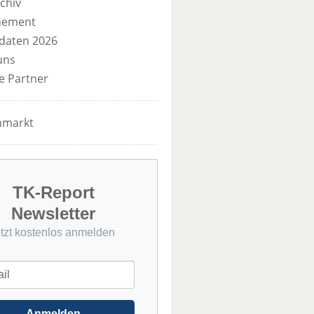
chiv
nement
daten 2026
uns
e Partner
nmarkt
TK-Report
Newsletter
etzt kostenlos anmelden
Anmelden