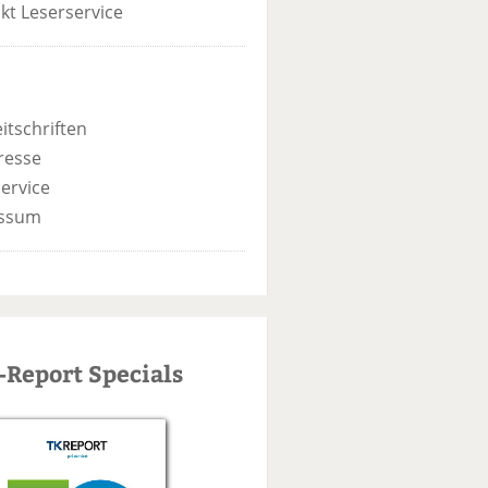
kt Leserservice
itschriften
resse
ervice
ssum
-Report Specials