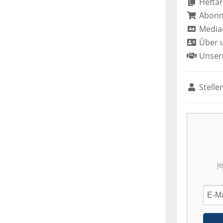
Heftar
Abon
Media
Über 
Unser
Stelle
j