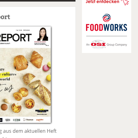
S
u
ort
c
h
e
 aus dem aktuellen Heft