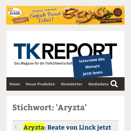
Interview des
Monats
jetzt lesen
News
Neue Produkte
Newsletter
Mediadaten
S
u
c
Stichwort: 'Aryzta'
h
e
Aryzta
: Beate von Linck jetzt
1