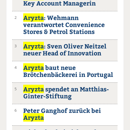
Key Account Managerin
Aryzta
: Wehmann
2
verantwortet Convenience
Stores & Petrol Stations
Aryzta
: Sven Oliver Neitzel
3
neuer Head of Innovation
Aryzta
baut neue
4
Brötchenbäckerei in Portugal
Aryzta
spendet an Matthias-
5
Ginter-Stiftung
Peter Ganghof zurück bei
6
Aryzta