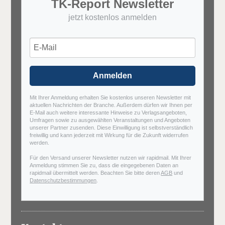
TK-Report Newsletter
jetzt kostenlos anmelden
Anmelden
Mit Ihrer Anmeldung erhalten Sie kostenlos unseren Newsletter mit
aktuellen Nachrichten der Branche. Außerdem dürfen wir Ihnen per
E-Mail auch weitere interessante Hinweise zu Verlagsangeboten,
Umfragen sowie zu ausgewählten Veranstaltungen und Angeboten
unserer Partner zusenden. Diese Einwilligung ist selbstverständlich
freiwillig und kann jederzeit mit Wirkung für die Zukunft widerrufen
werden.
Für den Versand unserer Newsletter nutzen wir rapidmail. Mit Ihrer
Anmeldung stimmen Sie zu, dass die eingegebenen Daten an
rapidmail übermittelt werden. Beachten Sie bitte deren
AGB
und
Datenschutzbestimmungen
.