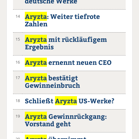
deutsche Werke
Aryzta
: Weiter tiefrote
14
Zahlen
Aryzta
mit rückläufigem
15
Ergebnis
Aryzta
ernennt neuen CEO
16
Aryzta
bestätigt
17
Gewinneinbruch
Schließt
Aryzta
US-Werke?
18
Aryzta
Gewinnrückgang:
19
Vorstand geht
20