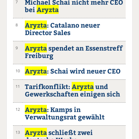
Michael Schai nicht mehr CEO
7
bei
Aryzta
Aryzta
: Catalano neuer
8
Director Sales
Aryzta
spendet an Essenstreff
9
Freiburg
Aryzta
: Schai wird neuer CEO
10
Tarifkonflikt:
Aryzta
und
11
Gewerkschaften einigen sich
Aryzta
: Kamps in
12
Verwaltungsrat gewählt
Aryzta
schließt zwei
13