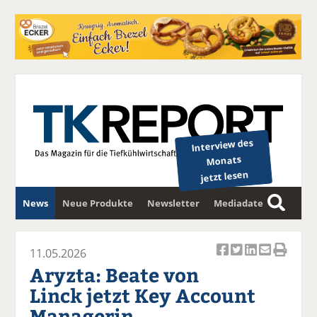
Interview des
Monats
jetzt lesen
News
Neue Produkte
Newsletter
Mediadaten
S
u
c
11.05.2026
Ar
Ar
Ar
Ar
Ar
h
Aryzta: Beate von
ti
ti
ti
ti
ti
e
Linck jetzt Key Account
k
k
k
k
k
Managerin
el
el
el
el
el