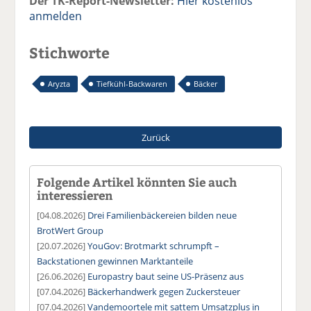
Der TK-Report-Newsletter:
Hier kostenlos
anmelden
Stichworte
Aryzta
Tiefkühl-Backwaren
Bäcker
Zurück
Folgende Artikel könnten Sie auch
interessieren
[04.08.2026]
Drei Familienbäckereien bilden neue
BrotWert Group
[20.07.2026]
YouGov: Brotmarkt schrumpft –
Backstationen gewinnen Marktanteile
[26.06.2026]
Europastry baut seine US-Präsenz aus
[07.04.2026]
Bäckerhandwerk gegen Zuckersteuer
[07.04.2026]
Vandemoortele mit sattem Umsatzplus in