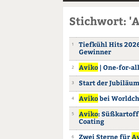
Stichwort: '
Tiefkühl Hits 2026
1
Gewinner
Aviko
| One-for-al
2
Start der Jubiläum
3
Aviko
bei Worldche
4
Aviko
: Süßkartof
5
Coating
Zwei Sterne für
A
6