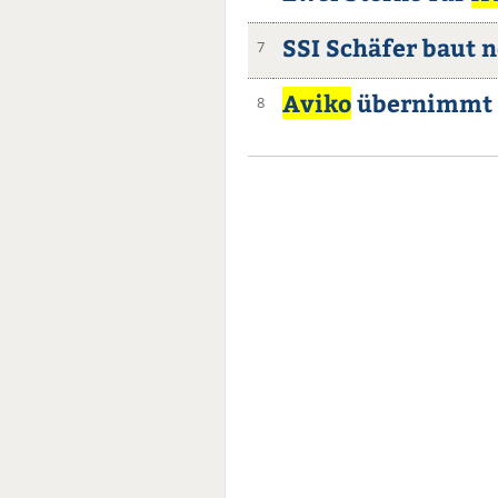
SSI Schäfer baut 
7
Aviko
übernimmt 
8