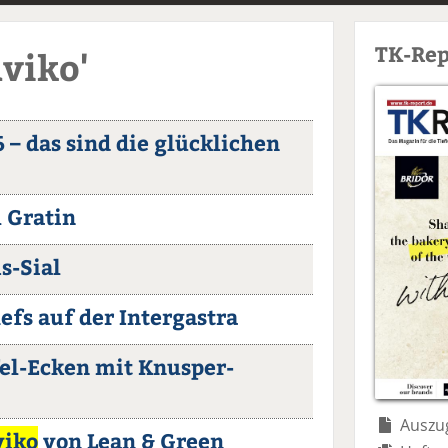
TK-Rep
Aviko'
 – das sind die glücklichen
l Gratin
s-Sial
fs auf der Intergastra
fel-Ecken mit Knusper-
Auszug
viko
von Lean & Green