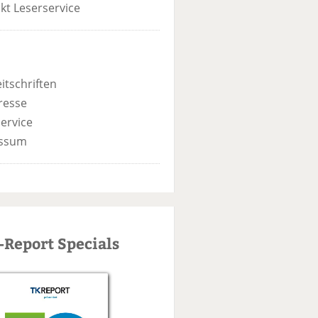
kt Leserservice
itschriften
resse
ervice
ssum
-Report Specials