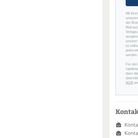
Mit Ihre
unseren 
der Bra
Mail auc
Verlags
ausgewä
unserer 
ist selb
jederzei
werden.
Für den
rapidmai
dass di
übermitt
AGB
un
Kontak
Konta
Konta