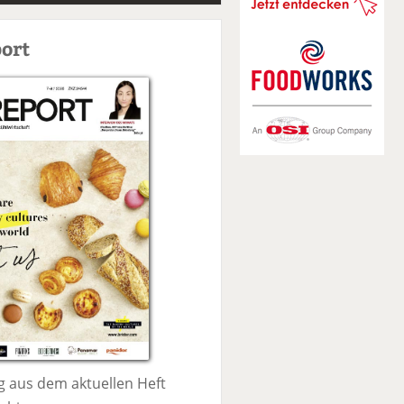
S
u
ort
c
h
e
 aus dem aktuellen Heft