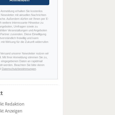
r Anmeldung erhalten Sie kostenlos
Newsletter mit aktuellen Nachrichten
nche. Außerdem dürfen wir Ihnen per E-
h weitere interessante Hinweise zu
angeboten, Umfragen sowie zu
hlten Veranstaltungen und Angeboten
Partner zusenden. Diese Einwilligung
stverständlich freiwillig und kann
t mit Wirkung für die Zukunft widerrufen
 Versand unserer Newsletter nutzen wir
l. Mit Ihrer Anmeldung stimmen Sie zu,
e eingegebenen Daten an rapidmail
elt werden. Beachten Sie bitte deren
d
Datenschutzbestimmungen
.
t
kt Redaktion
kt Anzeigen