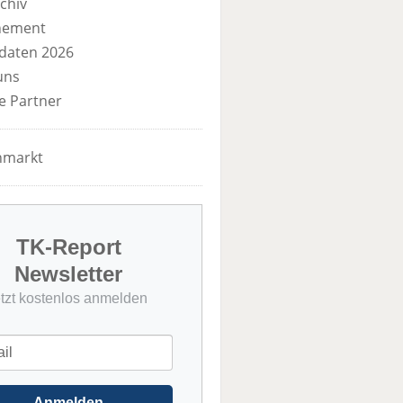
chiv
nement
daten 2026
uns
e Partner
nmarkt
TK-Report
Newsletter
etzt kostenlos anmelden
Anmelden