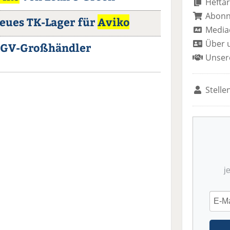
Heftar
Abon
neues TK-Lager für
Aviko
Media
Über 
GV-Großhändler
Unser
Stelle
j