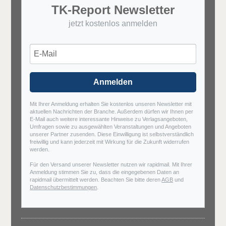
TK-Report Newsletter
jetzt kostenlos anmelden
Anmelden
Mit Ihrer Anmeldung erhalten Sie kostenlos unseren Newsletter mit
aktuellen Nachrichten der Branche. Außerdem dürfen wir Ihnen per
E-Mail auch weitere interessante Hinweise zu Verlagsangeboten,
Umfragen sowie zu ausgewählten Veranstaltungen und Angeboten
unserer Partner zusenden. Diese Einwilligung ist selbstverständlich
freiwillig und kann jederzeit mit Wirkung für die Zukunft widerrufen
werden.
Für den Versand unserer Newsletter nutzen wir rapidmail. Mit Ihrer
Anmeldung stimmen Sie zu, dass die eingegebenen Daten an
rapidmail übermittelt werden. Beachten Sie bitte deren
AGB
und
Datenschutzbestimmungen
.