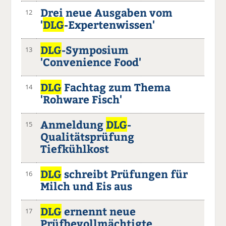
Drei neue Ausgaben vom
12
'
DLG
-Expertenwissen'
DLG
-Symposium
13
'Convenience Food'
DLG
Fachtag zum Thema
14
'Rohware Fisch'
Anmeldung
DLG
-
15
Qualitätsprüfung
Tiefkühlkost
DLG
schreibt Prüfungen für
16
Milch und Eis aus
DLG
ernennt neue
17
Prüfbevollmächtigte