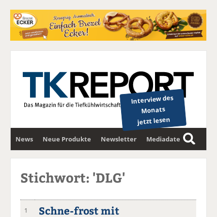
Interview des
Monats
jetzt lesen
News
Neue Produkte
Newsletter
Mediadaten
S
u
c
Stichwort: 'DLG'
h
e
Schne-frost mit
1