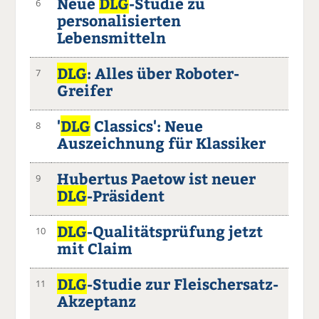
Neue
DLG
-Studie zu
6
personalisierten
Lebensmitteln
DLG
: Alles über Roboter-
7
Greifer
'
DLG
Classics': Neue
8
Auszeichnung für Klassiker
Hubertus Paetow ist neuer
9
DLG
-Präsident
DLG
-Qualitätsprüfung jetzt
10
mit Claim
DLG
-Studie zur Fleischersatz-
11
Akzeptanz