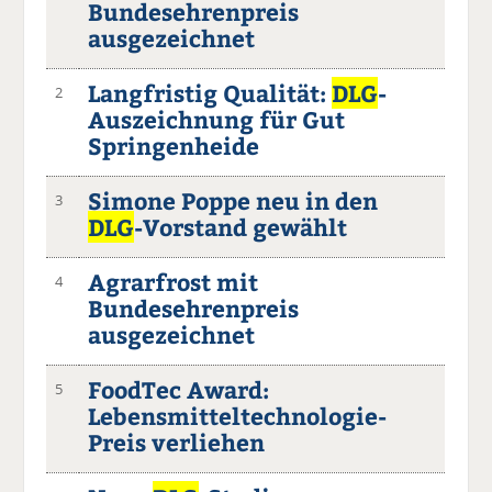
Bundesehrenpreis
ausgezeichnet
Langfristig Qualität:
DLG
-
2
Auszeichnung für Gut
Springenheide
Simone Poppe neu in den
3
DLG
-Vorstand gewählt
Agrarfrost mit
4
Bundesehrenpreis
ausgezeichnet
FoodTec Award:
5
Lebensmitteltechnologie-
Preis verliehen