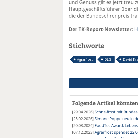
und Genuss gilt es jetzt treu 
Hauptgeschäftsführer über di
die der Bundesehrenpreis tr
Der TK-Report-Newsletter:
H
Stichworte
Agrarfrost
DLG
David Kr
Folgende Artikel könnten 
[29.04.2026]
Schne-frost mit Bundes
[25.02.2026]
Simone Poppe neu in d
[20.03.2024]
FoodTec Award: Lebensm
[07.12.2023]
Agrarfrost spendet 22.0