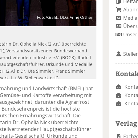
Heftar
Abon
Media
Foto/Grafik: DLG, Anne Orthen
Über 
Unser
ärin Dr. Ophelia Nick (2.v.r.) überreichte
l.), Vorstandsvorsitzender Bundesverband
Stelle
verarbeitenden Industrie e.V. (BOGK), Rudolf
G-Hauptgeschäftsführer, Urkunde und Medaille
H (2.v.l.); Dr. Uta Simmler, Franz Simmler
Kontak
erk, J. + W. Stollenwerk oHG.
Konta
rnährung und Landwirtschaft (BMEL) hat
Konta
 Gemüse- und Kartoffelverarbeitung mit
usgezeichnet, darunter die Agrarfrost
Konta
Bundesehrenpreis ist die höchste
utschen Ernährungswirtschaft. Die
Verlag
ärin Dr. Ophelia Nick überreichte
tellvertretender Hauptgeschäftsführer
hafts-Gesellschaft), Urkunde und
Fachze