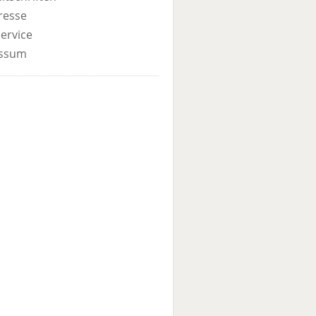
resse
ervice
ssum