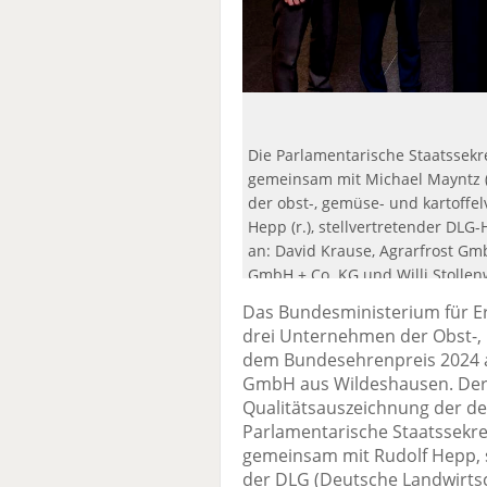
Die Parlamentarische Staatssekret
gemeinsam mit Michael Mayntz (
der obst-, gemüse- und kartoffel
Hepp (r.), stellvertretender DL
an: David Krause, Agrarfrost Gmb
GmbH + Co. KG und Willi Stollenw
Das Bundesministerium für E
drei Unternehmen der Obst-,
dem Bundesehrenpreis 2024 a
GmbH aus Wildeshausen. Der 
Qualitätsauszeichnung der de
Parlamentarische Staatssekret
gemeinsam mit Rudolf Hepp, s
der DLG (Deutsche Landwirtsc