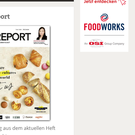
S
u
ort
c
h
e
 aus dem aktuellen Heft