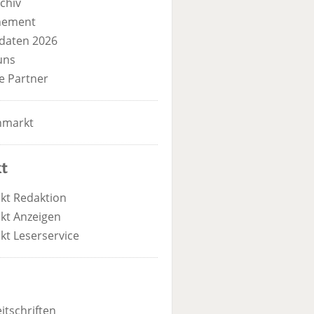
chiv
nement
daten 2026
uns
e Partner
nmarkt
t
kt Redaktion
kt Anzeigen
kt Leserservice
itschriften