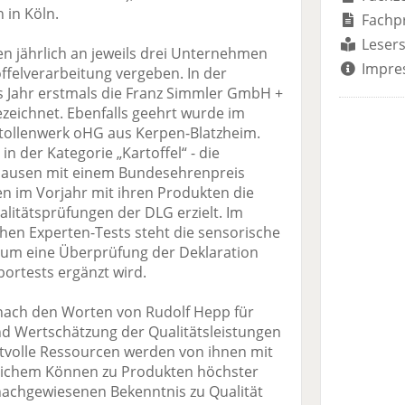
 in Köln.
Fachp
Lesers
 jährlich an jeweils drei Unternehmen
Impre
ffelverarbeitung vergeben. In der
s Jahr erstmals die Franz Simmler GmbH +
zeichnet. Ebenfalls geehrt wurde im
Stollenwerk oHG aus Kerpen-Blatzheim.
 in der Kategorie „Kartoffel“ - die
hausen mit einem Bundesehrenpreis
en im Vorjahr mit ihren Produkten die
litätsprüfungen der DLG erzielt. Im
hen Experten-Tests steht die sensorische
e um eine Überprüfung der Deklaration
ortests ergänzt wird.
nach den Worten von Rudolf Hepp für
d Wertschätzung der Qualitätsleistungen
volle Ressourcen werden von ihnen mit
lichem Können zu Produkten höchster
 nachgewiesenen Bekenntnis zu Qualität