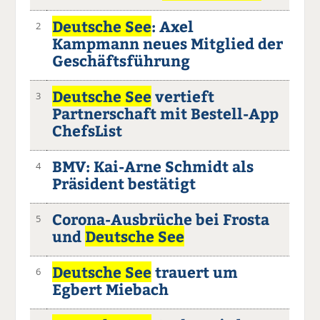
Deutsche See
: Axel
2
Kampmann neues Mitglied der
Geschäftsführung
Deutsche See
vertieft
3
Partnerschaft mit Bestell-App
ChefsList
BMV: Kai-Arne Schmidt als
4
Präsident bestätigt
Corona-Ausbrüche bei Frosta
5
und
Deutsche See
Deutsche See
trauert um
6
Egbert Miebach