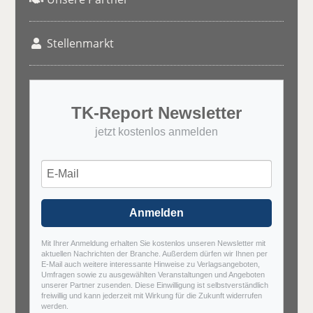
Stellenmarkt
TK-Report Newsletter
jetzt kostenlos anmelden
Anmelden
Mit Ihrer Anmeldung erhalten Sie kostenlos unseren Newsletter mit
aktuellen Nachrichten der Branche. Außerdem dürfen wir Ihnen per
E-Mail auch weitere interessante Hinweise zu Verlagsangeboten,
Umfragen sowie zu ausgewählten Veranstaltungen und Angeboten
unserer Partner zusenden. Diese Einwilligung ist selbstverständlich
freiwillig und kann jederzeit mit Wirkung für die Zukunft widerrufen
werden.