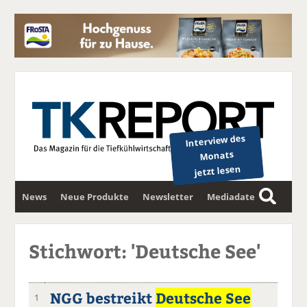
Interview des
Monats
jetzt lesen
News
Neue Produkte
Newsletter
Mediadaten
S
u
c
Stichwort: 'Deutsche See'
h
e
NGG bestreikt
Deutsche See
1