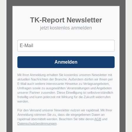
TK-Report Newsletter
jetzt kostenlos anmelden
Anmelden
Mit Ihrer Anmeldung erhalten Sie kostenlos unseren Newsletter mit
aktuellen Nachrichten der Branche. Außerdem dürfen wir Ihnen per
E-Mail auch weitere interessante Hinweise zu Verlagsangeboten,
Umfragen sowie zu ausgewählten Veranstaltungen und Angeboten
unserer Partner zusenden. Diese Einwilligung ist selbstverständlich
freiwillig und kann jederzeit mit Wirkung für die Zukunft widerrufen
werden.
Für den Versand unserer Newsletter nutzen wir rapidmail. Mit Ihrer
Anmeldung stimmen Sie zu, dass die eingegebenen Daten an
rapidmail übermittelt werden. Beachten Sie bitte deren
AGB
und
Datenschutzbestimmungen
.