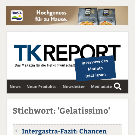
Interview des
Monats
jetzt lesen
News
Neue Produkte
Newsletter
Mediadaten
S
u
c
Stichwort: 'Gelatissimo'
h
e
Intergastra-Fazit: Chancen
1