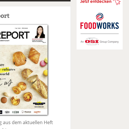
S
u
ort
c
h
e
 aus dem aktuellen Heft