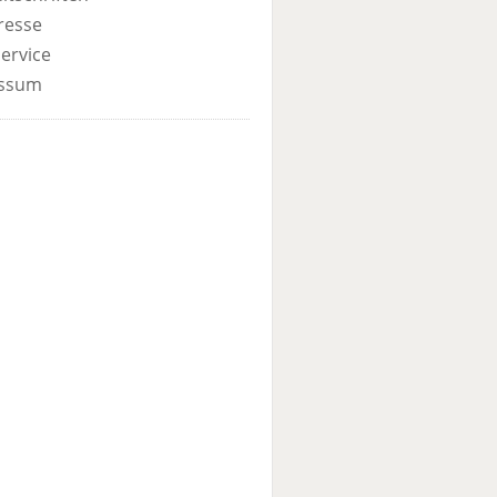
resse
ervice
ssum