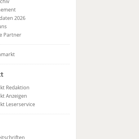
chiv
nement
daten 2026
uns
e Partner
nmarkt
t
kt Redaktion
kt Anzeigen
kt Leserservice
itschriften