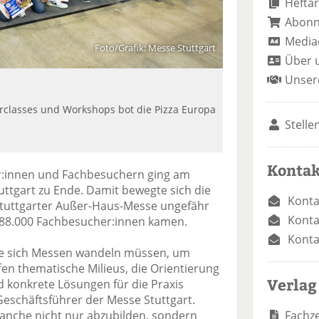
Heftar
Abon
Media
Foto/Grafik: Messe Stuttgart
Über 
Unser
classes und Workshops bot die Pizza Europa
Stelle
Kontak
r:innen und Fachbesuchern ging am
tuttgart zu Ende. Damit bewegte sich die
Konta
 Stuttgarter Außer-Haus-Messe ungefähr
Konta
 88.000 Fachbesucher:innen kamen.
Konta
 wie sich Messen wandeln müssen, um
ffen thematische Milieus, die Orientierung
Verlag
d konkrete Lösungen für die Praxis
 Geschäftsführer der Messe Stuttgart.
Fachze
ranche nicht nur abzubilden, sondern