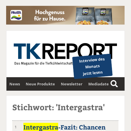
Interview des
Monats
jetzt lesen
News
Neue Produkte
Newsletter
Mediadaten
S
u
c
Stichwort: 'Intergastra'
h
e
Intergastra
-Fazit: Chancen
1