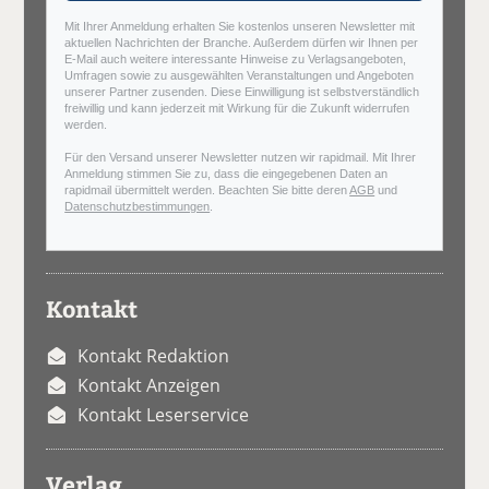
Mit Ihrer Anmeldung erhalten Sie kostenlos unseren Newsletter mit
aktuellen Nachrichten der Branche. Außerdem dürfen wir Ihnen per
E-Mail auch weitere interessante Hinweise zu Verlagsangeboten,
Umfragen sowie zu ausgewählten Veranstaltungen und Angeboten
unserer Partner zusenden. Diese Einwilligung ist selbstverständlich
freiwillig und kann jederzeit mit Wirkung für die Zukunft widerrufen
werden.
Für den Versand unserer Newsletter nutzen wir rapidmail. Mit Ihrer
Anmeldung stimmen Sie zu, dass die eingegebenen Daten an
rapidmail übermittelt werden. Beachten Sie bitte deren
AGB
und
Datenschutzbestimmungen
.
Kontakt
Kontakt Redaktion
Kontakt Anzeigen
Kontakt Leserservice
Verlag