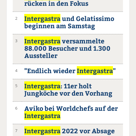
rücken in den Fokus
Intergastra
und Gelatissimo
2
beginnen am Samstag
Intergastra
versammelte
3
88.000 Besucher und 1.300
Aussteller
"Endlich wieder
Intergastra
"
4
Intergastra
: 11er holt
5
Jungköche vor den Vorhang
Aviko bei Worldchefs auf der
6
Intergastra
Intergastra
2022 vor Absage
7