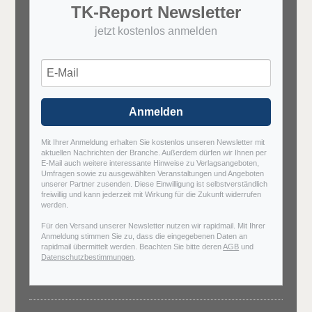
TK-Report Newsletter
jetzt kostenlos anmelden
Anmelden
Mit Ihrer Anmeldung erhalten Sie kostenlos unseren Newsletter mit
aktuellen Nachrichten der Branche. Außerdem dürfen wir Ihnen per
E-Mail auch weitere interessante Hinweise zu Verlagsangeboten,
Umfragen sowie zu ausgewählten Veranstaltungen und Angeboten
unserer Partner zusenden. Diese Einwilligung ist selbstverständlich
freiwillig und kann jederzeit mit Wirkung für die Zukunft widerrufen
werden.
Für den Versand unserer Newsletter nutzen wir rapidmail. Mit Ihrer
Anmeldung stimmen Sie zu, dass die eingegebenen Daten an
rapidmail übermittelt werden. Beachten Sie bitte deren
AGB
und
Datenschutzbestimmungen
.