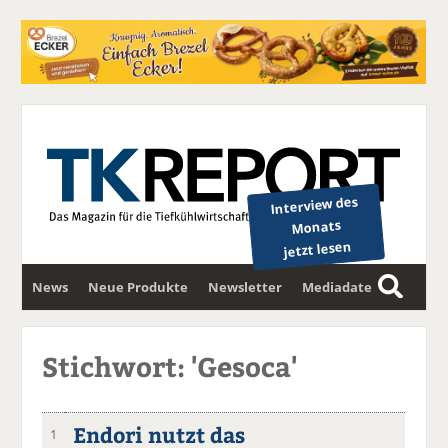
Interview des
Monats
jetzt lesen
News
Neue Produkte
Newsletter
Mediadaten
S
u
c
Stichwort: 'Gesoca'
h
e
Endori nutzt das
1