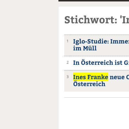
Stichwort: 'I
Iglo-Studie: Imme
1
im Müll
In Österreich ist
2
Ines Franke
neue C
3
Österreich