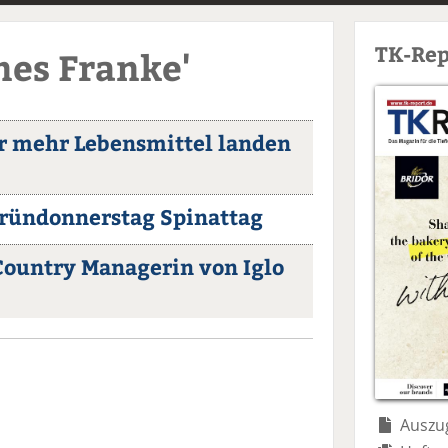
TK-Rep
nes Franke'
r mehr Lebensmittel landen
 Gründonnerstag Spinattag
ountry Managerin von Iglo
Auszug