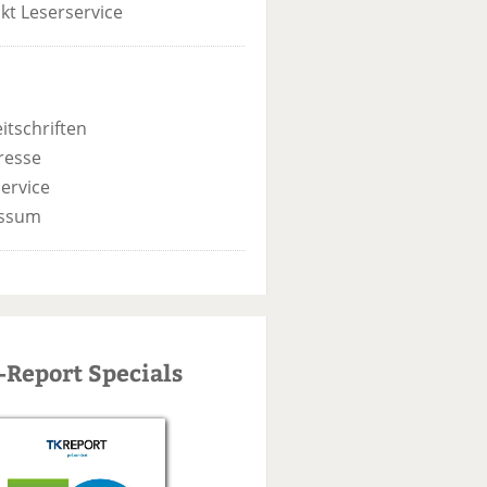
kt Leserservice
itschriften
resse
ervice
ssum
-Report Specials