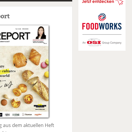
S
u
ort
c
h
e
 aus dem aktuellen Heft