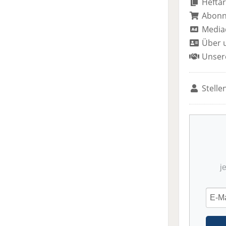
Heftar
Abon
Media
Über 
Unser
Stelle
j