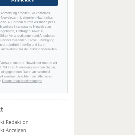
r Anmeldung erhalten Sie kostenlos
Newsletter mit aktuellen Nachrichten
nche. Außerdem dürfen wir Ihnen per E-
h weitere interessante Hinweise zu
angeboten, Umfragen sowie zu
hlten Veranstaltungen und Angeboten
Partner zusenden. Diese Einwilligung
stverständlich freiwillig und kann
t mit Wirkung für die Zukunft widerrufen
 Versand unserer Newsletter nutzen wir
l. Mit Ihrer Anmeldung stimmen Sie zu,
e eingegebenen Daten an rapidmail
elt werden. Beachten Sie bitte deren
d
Datenschutzbestimmungen
.
t
kt Redaktion
kt Anzeigen