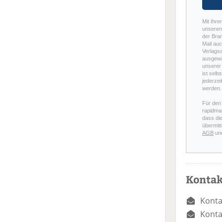
Mit Ihre
unseren 
der Bra
Mail auc
Verlags
ausgewä
unserer 
ist selb
jederzei
werden.
Für den
rapidmai
dass di
übermitt
AGB
un
Kontak
Konta
Konta