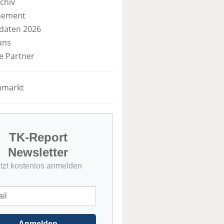
chiv
nement
daten 2026
uns
e Partner
nmarkt
TK-Report
Newsletter
etzt kostenlos anmelden
Anmelden