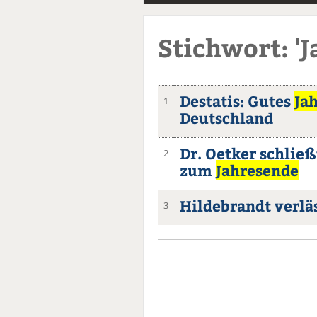
Stichwort: '
Destatis: Gutes
Ja
1
Deutschland
Dr. Oetker schließ
2
zum
Jahresende
Hildebrandt verlä
3