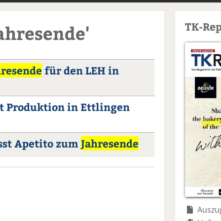
TK-Rep
Jahresende'
hresende
für den LEH in
t Produktion in Ettlingen
sst Apetito zum
Jahresende
Auszug