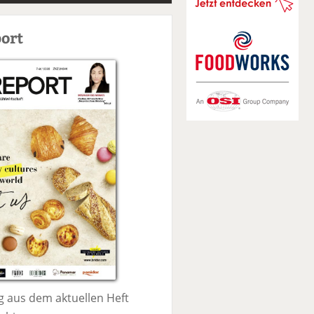
S
u
ort
c
h
e
 aus dem aktuellen Heft