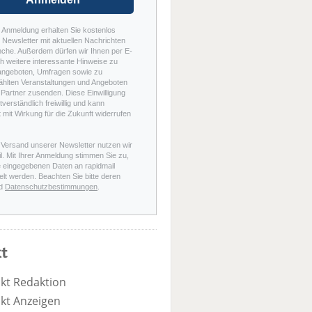
r Anmeldung erhalten Sie kostenlos
Newsletter mit aktuellen Nachrichten
nche. Außerdem dürfen wir Ihnen per E-
h weitere interessante Hinweise zu
angeboten, Umfragen sowie zu
hlten Veranstaltungen und Angeboten
Partner zusenden. Diese Einwilligung
stverständlich freiwillig und kann
t mit Wirkung für die Zukunft widerrufen
 Versand unserer Newsletter nutzen wir
l. Mit Ihrer Anmeldung stimmen Sie zu,
e eingegebenen Daten an rapidmail
elt werden. Beachten Sie bitte deren
d
Datenschutzbestimmungen
.
t
kt Redaktion
kt Anzeigen