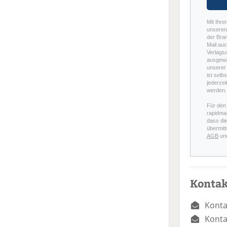
Mit Ihre
unseren 
der Bra
Mail auc
Verlags
ausgewä
unserer 
ist selb
jederzei
werden.
Für den
rapidmai
dass di
übermitt
AGB
un
Kontak
Konta
Konta