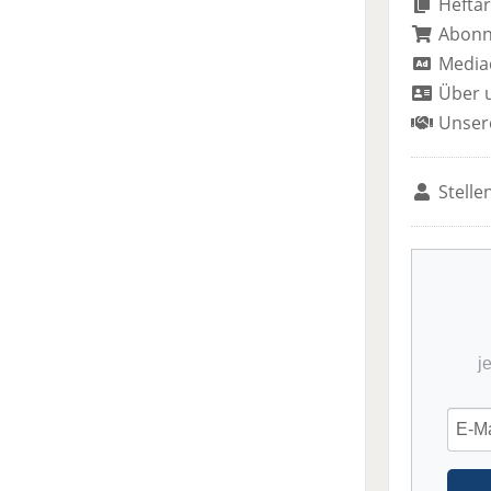
Heftar
Abon
Media
Über 
Unser
Stelle
j