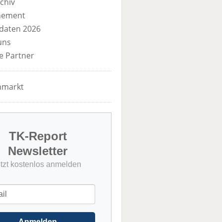
chiv
nement
daten 2026
uns
e Partner
nmarkt
TK-Report
Newsletter
etzt kostenlos anmelden
Anmelden