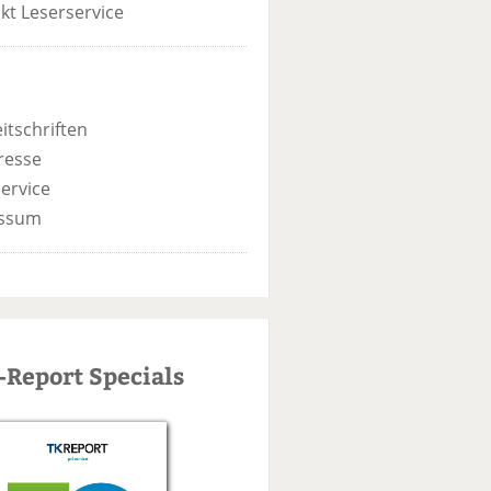
kt Leserservice
itschriften
resse
ervice
ssum
-Report Specials