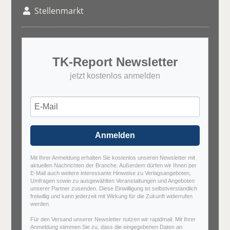
Stellenmarkt
TK-Report Newsletter
jetzt kostenlos anmelden
Anmelden
Mit Ihrer Anmeldung erhalten Sie kostenlos unseren Newsletter mit
aktuellen Nachrichten der Branche. Außerdem dürfen wir Ihnen per
E-Mail auch weitere interessante Hinweise zu Verlagsangeboten,
Umfragen sowie zu ausgewählten Veranstaltungen und Angeboten
unserer Partner zusenden. Diese Einwilligung ist selbstverständlich
freiwillig und kann jederzeit mit Wirkung für die Zukunft widerrufen
werden.
Für den Versand unserer Newsletter nutzen wir rapidmail. Mit Ihrer
Anmeldung stimmen Sie zu, dass die eingegebenen Daten an