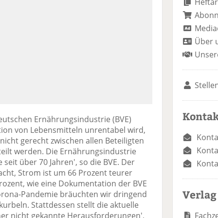
Heftar
Abon
Media
Über 
Unser
Stelle
Kontak
eutschen Ernährungsindustrie (BVE)
tion von Lebensmitteln unrentabel wird,
Konta
icht gerecht zwischen allen Beteiligten
Konta
eilt werden. Die Ernährungsindustrie
e seit über 70 Jahren', so die BVE. Der
Konta
facht, Strom ist um 66 Prozent teurer
rozent, wie eine Dokumentation der BVE
Verlag
orona-Pandemie bräuchten wir dringend
kurbeln. Stattdessen stellt die aktuelle
Fachze
sher nicht gekannte Herausforderungen',