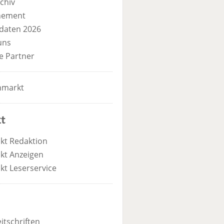
chiv
nement
daten 2026
uns
e Partner
nmarkt
t
kt Redaktion
kt Anzeigen
kt Leserservice
itschriften