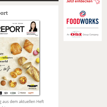
S
u
ort
c
h
e
 aus dem aktuellen Heft