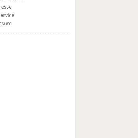
resse
ervice
ssum