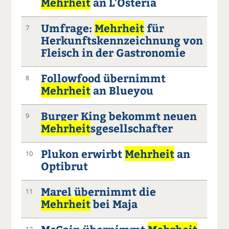
Mehrheit
an L'Osteria
Umfrage:
Mehrheit
für
7
Herkunftskennzeichnung von
Fleisch in der Gastronomie
Followfood übernimmt
8
Mehrheit
an Blueyou
Burger King bekommt neuen
9
Mehrheit
sgesellschafter
Plukon erwirbt
Mehrheit
an
10
Optibrut
Marel übernimmt die
11
Mehrheit
bei Maja
12