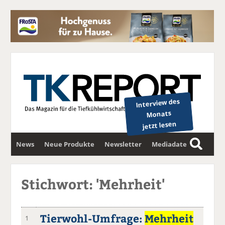
Interview des
Monats
jetzt lesen
News
Neue Produkte
Newsletter
Mediadaten
S
u
c
Stichwort: 'Mehrheit'
h
e
Tierwohl-Umfrage:
Mehrheit
1