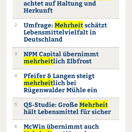
achtet auf Haltung und
Herkunft
Umfrage:
Mehrheit
schätzt
2
Lebensmittelvielfalt in
Deutschland
NPM Capital übernimmt
3
mehrheit
lich Elbfrost
Pfeifer & Langen steigt
4
mehrheit
lich bei
Rügenwalder Mühle ein
QS-Studie: Große
Mehrheit
5
hält Lebensmittel für sicher
McWin übernimmt auch
6