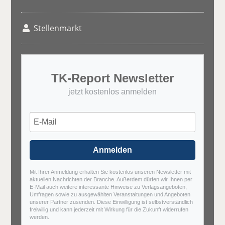
Stellenmarkt
TK-Report Newsletter
jetzt kostenlos anmelden
Anmelden
Mit Ihrer Anmeldung erhalten Sie kostenlos unseren Newsletter mit
aktuellen Nachrichten der Branche. Außerdem dürfen wir Ihnen per
E-Mail auch weitere interessante Hinweise zu Verlagsangeboten,
Umfragen sowie zu ausgewählten Veranstaltungen und Angeboten
unserer Partner zusenden. Diese Einwilligung ist selbstverständlich
freiwillig und kann jederzeit mit Wirkung für die Zukunft widerrufen
werden.