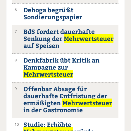
Dehoga begrüßt
6
Sondierungspapier
BdS fordert dauerhafte
7
Senkung der
Mehrwertsteuer
auf Speisen
Denkfabrik übt Kritik an
8
Kampagne zur
Mehrwertsteuer
Offenbar Absage für
9
dauerhafte Entfristung der
ermäßigten
Mehrwertsteuer
in der Gastronomie
Studie: Erhöhte
10