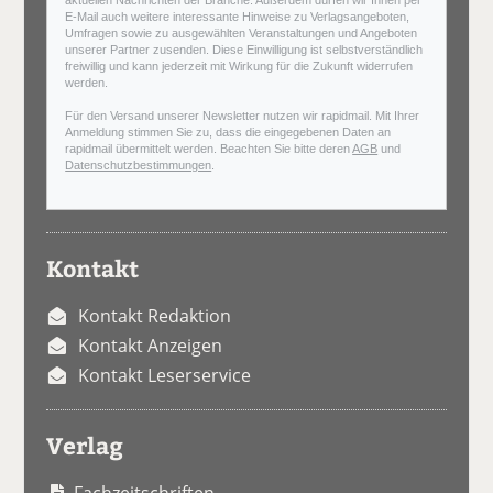
E-Mail auch weitere interessante Hinweise zu Verlagsangeboten,
Umfragen sowie zu ausgewählten Veranstaltungen und Angeboten
unserer Partner zusenden. Diese Einwilligung ist selbstverständlich
freiwillig und kann jederzeit mit Wirkung für die Zukunft widerrufen
werden.
Für den Versand unserer Newsletter nutzen wir rapidmail. Mit Ihrer
Anmeldung stimmen Sie zu, dass die eingegebenen Daten an
rapidmail übermittelt werden. Beachten Sie bitte deren
AGB
und
Datenschutzbestimmungen
.
Kontakt
Kontakt Redaktion
Kontakt Anzeigen
Kontakt Leserservice
Verlag
Fachzeitschriften