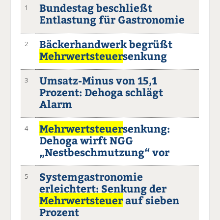
Bundestag beschließt
1
Entlastung für Gastronomie
Bäckerhandwerk begrüßt
2
Mehrwertsteuer
senkung
Umsatz-Minus von 15,1
3
Prozent: Dehoga schlägt
Alarm
Mehrwertsteuer
senkung:
4
Dehoga wirft NGG
„Nestbeschmutzung“ vor
Systemgastronomie
5
erleichtert: Senkung der
Mehrwertsteuer
auf sieben
Prozent