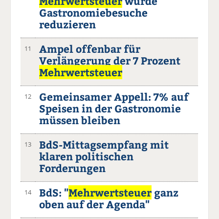
Mehrwertsteuer
würde
Gastronomiebesuche
reduzieren
Ampel offenbar für
11
Verlängerung der 7 Prozent
Mehrwertsteuer
Gemeinsamer Appell: 7% auf
12
Speisen in der Gastronomie
müssen bleiben
BdS-Mittagsempfang mit
13
klaren politischen
Forderungen
BdS: "
Mehrwertsteuer
ganz
14
oben auf der Agenda"