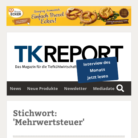
Interview des
Monats
jetzt lesen
News
Neue Produkte
Newsletter
Mediadaten
S
u
c
Stichwort:
h
'Mehrwertsteuer'
e