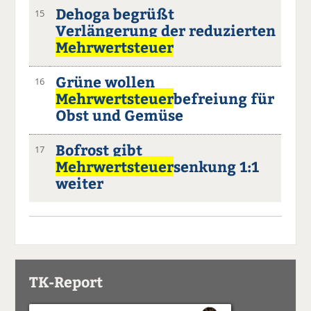
Dehoga begrüßt
15
Verlängerung der reduzierten
Mehrwertsteuer
Grüne wollen
16
Mehrwertsteuer
befreiung für
Obst und Gemüse
Bofrost gibt
17
Mehrwertsteuer
senkung 1:1
weiter
TK-Report