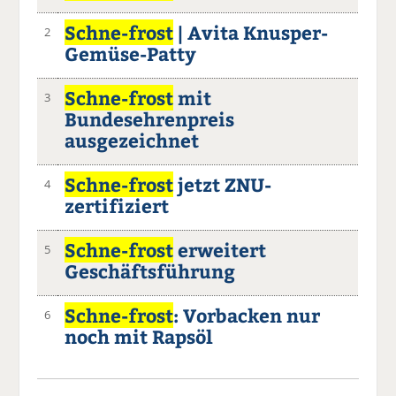
Schne-frost
| Avita Knusper-
2
Gemüse-Patty
Schne-frost
mit
3
Bundesehrenpreis
ausgezeichnet
Schne-frost
jetzt ZNU-
4
zertifiziert
Schne-frost
erweitert
5
Geschäftsführung
Schne-frost
: Vorbacken nur
6
noch mit Rapsöl