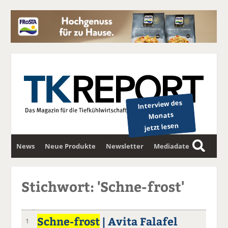
Interview des
Monats
jetzt lesen
News
Neue Produkte
Newsletter
Mediadaten
S
u
c
Stichwort: 'Schne-frost'
h
e
Schne-frost
| Avita Falafel
1