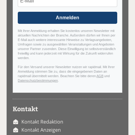
Anmelden
Mit Ihrer Anmeldung erhalten Sie kostenlos unseren Newsletter mit
aktuellen Nachrichten der Branche. Außerdem dürfen wir Ihnen per
E-Mail auch weitere interessante Hinweise zu Verlagsangeboten,
Umfragen sowie zu ausgewählten Veranstaltungen und Angeboten
unserer Partner zusenden. Diese Einwilligung ist selbstverständlich
freiwillig und kann jederzeit mit Wirkung für die Zukunft widerrufen
werden.
Für den Versand unserer Newsletter nutzen wir rapidmail. Mit Ihrer
Anmeldung stimmen Sie zu, dass die eingegebenen Daten an
rapidmail übermittelt werden. Beachten Sie bitte deren
AGB
und
Datenschutzbestimmungen
.
Kontakt
Kontakt Redaktion
Kontakt Anzeigen