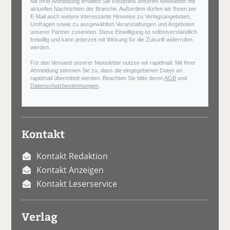
Mit Ihrer Anmeldung erhalten Sie kostenlos unseren Newsletter mit
aktuellen Nachrichten der Branche. Außerdem dürfen wir Ihnen per
E-Mail auch weitere interessante Hinweise zu Verlagsangeboten,
Umfragen sowie zu ausgewählten Veranstaltungen und Angeboten
unserer Partner zusenden. Diese Einwilligung ist selbstverständlich
freiwillig und kann jederzeit mit Wirkung für die Zukunft widerrufen
werden.
Für den Versand unserer Newsletter nutzen wir rapidmail. Mit Ihrer
Anmeldung stimmen Sie zu, dass die eingegebenen Daten an
rapidmail übermittelt werden. Beachten Sie bitte deren
AGB
und
Datenschutzbestimmungen
.
Kontakt
Kontakt Redaktion
Kontakt Anzeigen
Kontakt Leserservice
Verlag