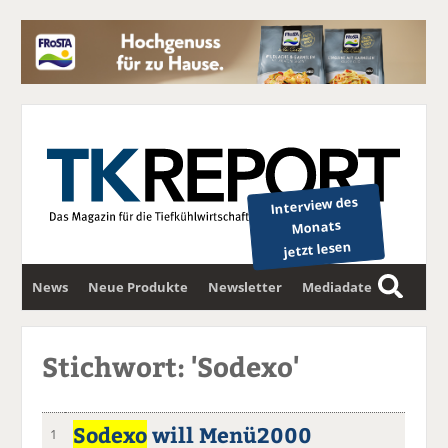
Interview des
Monats
jetzt lesen
News
Neue Produkte
Newsletter
Mediadaten
S
u
c
Stichwort: 'Sodexo'
h
e
Sodexo
will Menü2000
1