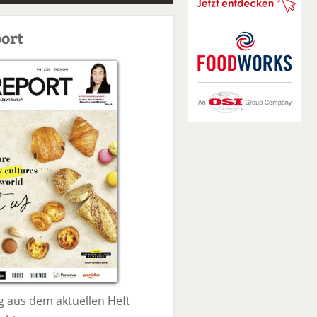
S
u
ort
c
h
e
 aus dem aktuellen Heft