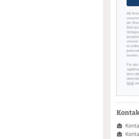
Mit Ihre
unseren 
der Bra
Mail auc
Verlags
ausgewä
unserer 
ist selb
jederzei
werden.
Für den
rapidmai
dass di
übermitt
AGB
un
Kontak
Konta
Konta