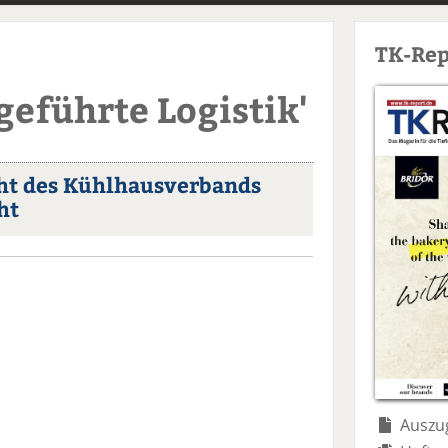
TK-Rep
eführte Logistik'
ht des Kühlhausverbands
ht
Auszug