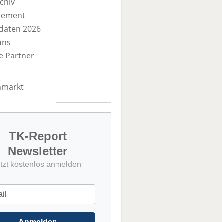
chiv
nement
daten 2026
uns
e Partner
nmarkt
TK-Report
Newsletter
etzt kostenlos anmelden
Anmelden