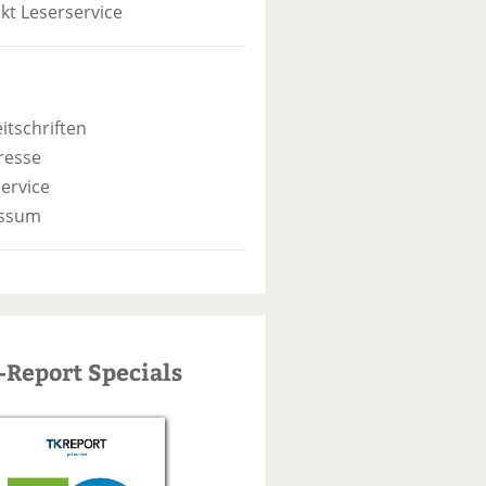
kt Leserservice
itschriften
resse
ervice
ssum
-Report Specials