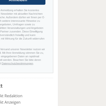
r Anmeldung erhalten Sie kostenlos
Newsletter mit aktuellen Nachrichten
nche. Außerdem dürfen wir Ihnen per E-
h weitere interessante Hinweise zu
angeboten, Umfragen sowie zu
hlten Veranstaltungen und Angeboten
Partner zusenden. Diese Einwilligung
stverständlich freiwillig und kann
t mit Wirkung für die Zukunft widerrufen
 Versand unserer Newsletter nutzen wir
l. Mit Ihrer Anmeldung stimmen Sie zu,
e eingegebenen Daten an rapidmail
elt werden. Beachten Sie bitte deren
d
Datenschutzbestimmungen
.
t
kt Redaktion
kt Anzeigen