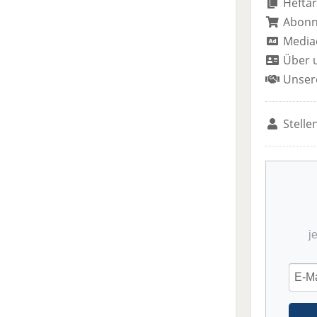
Heftar
Abon
Media
Über 
Unser
Stelle
j