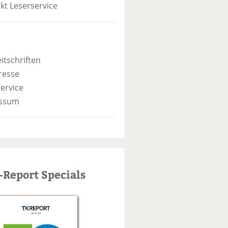
kt Leserservice
itschriften
resse
ervice
ssum
-Report Specials