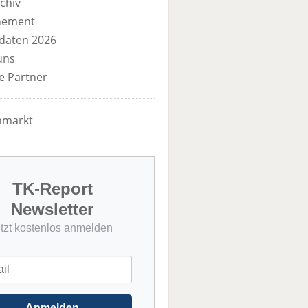
chiv
nement
daten 2026
uns
e Partner
nmarkt
TK-Report
Newsletter
etzt kostenlos anmelden
Anmelden