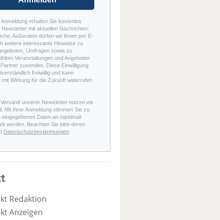
r Anmeldung erhalten Sie kostenlos
Newsletter mit aktuellen Nachrichten
nche. Außerdem dürfen wir Ihnen per E-
h weitere interessante Hinweise zu
angeboten, Umfragen sowie zu
hlten Veranstaltungen und Angeboten
Partner zusenden. Diese Einwilligung
stverständlich freiwillig und kann
t mit Wirkung für die Zukunft widerrufen
 Versand unserer Newsletter nutzen wir
l. Mit Ihrer Anmeldung stimmen Sie zu,
e eingegebenen Daten an rapidmail
elt werden. Beachten Sie bitte deren
d
Datenschutzbestimmungen
.
t
kt Redaktion
kt Anzeigen