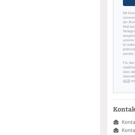
Mit Ihre
unseren 
der Bra
Mail auc
Verlags
ausgewä
unserer 
ist selb
jederzei
werden.
Für den
rapidmai
dass di
übermitt
AGB
un
Kontak
Konta
Konta