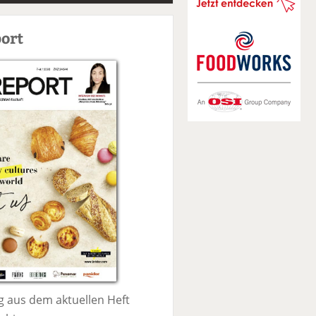
S
u
ort
c
h
e
 aus dem aktuellen Heft