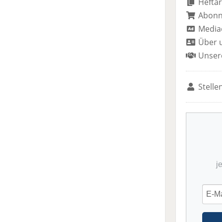
Heftar
Abon
Media
Über 
Unser
Stelle
j