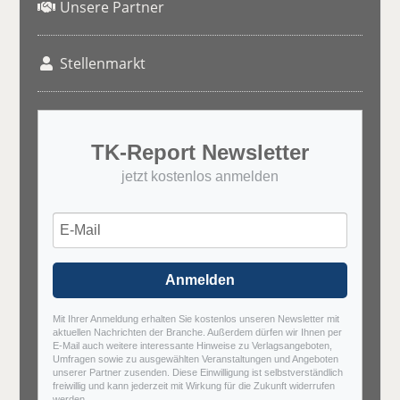
Unsere Partner
Stellenmarkt
TK-Report Newsletter
jetzt kostenlos anmelden
Anmelden
Mit Ihrer Anmeldung erhalten Sie kostenlos unseren Newsletter mit
aktuellen Nachrichten der Branche. Außerdem dürfen wir Ihnen per
E-Mail auch weitere interessante Hinweise zu Verlagsangeboten,
Umfragen sowie zu ausgewählten Veranstaltungen und Angeboten
unserer Partner zusenden. Diese Einwilligung ist selbstverständlich
freiwillig und kann jederzeit mit Wirkung für die Zukunft widerrufen
werden.