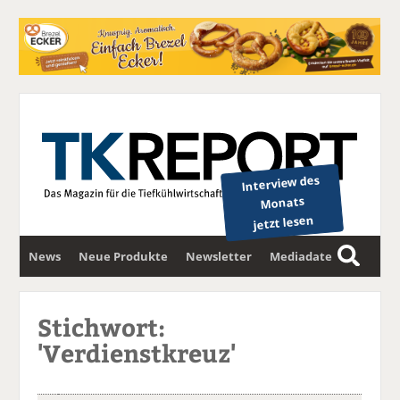
Interview des
Monats
jetzt lesen
News
Neue Produkte
Newsletter
Mediadaten
S
u
c
Stichwort:
h
'Verdienstkreuz'
e