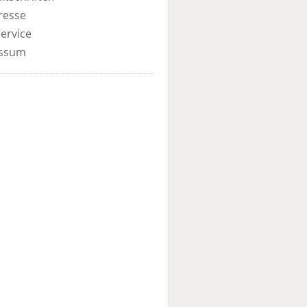
resse
ervice
ssum