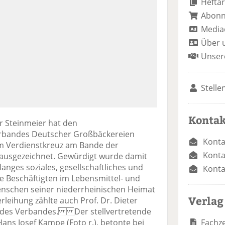
Heftar
Abon
Media
Über 
Unser
Stelle
Kontak
r Steinmeier hat den
erbandes Deutscher Großbäckereien
Konta
dem Verdienstkreuz am Bande der
Konta
ausgezeichnet. Gewürdigt wurde damit
anges soziales, gesellschaftliches und
Konta
e Beschäftigten im Lebensmittel- und
enschen seiner niederrheinischen Heimat
Verlag
rleihung zählte auch Prof. Dr. Dieter
 des Verbandes. Der stellvertretende
Fachze
Hans Josef Kampe (Foto r.), betonte bei