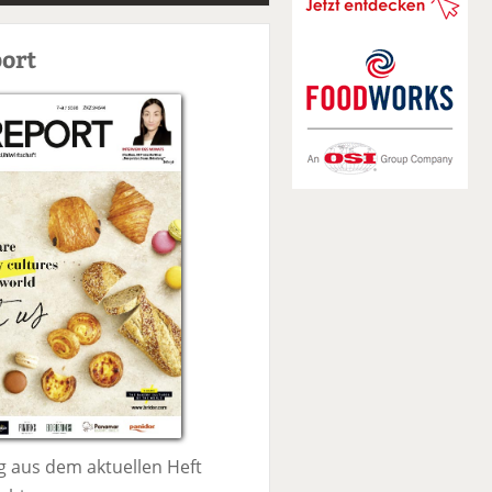
S
u
ort
c
h
e
 aus dem aktuellen Heft