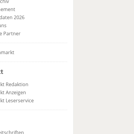
chiv
nement
daten 2026
uns
e Partner
nmarkt
t
kt Redaktion
kt Anzeigen
kt Leserservice
itschriften