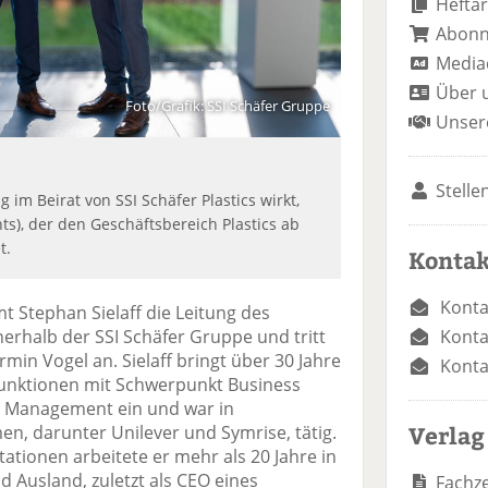
Heftar
Abon
Media
Über 
Foto/Grafik: SSI Schäfer Gruppe
Unser
Stelle
ig im Beirat von SSI Schäfer Plastics wirkt,
hts), der den Geschäftsbereich Plastics ab
t.
Kontak
Konta
 Stephan Sielaff die Leitung des
Konta
nerhalb der SSI Schäfer Gruppe und tritt
min Vogel an. Sielaff bringt über 30 Jahre
Konta
Funktionen mit Schwerpunkt Business
 Management ein und war in
Verlag
n, darunter Unilever und Symrise, tätig.
ationen arbeitete er mehr als 20 Jahre in
d Ausland, zuletzt als CEO eines
Fachze