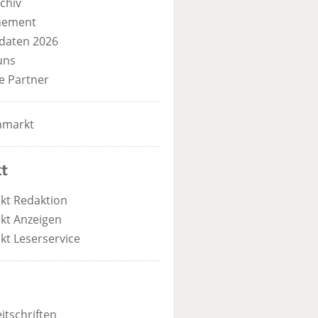
chiv
nement
daten 2026
uns
e Partner
nmarkt
t
kt Redaktion
kt Anzeigen
kt Leserservice
itschriften