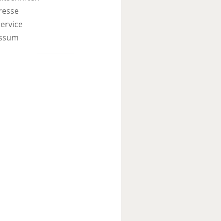
resse
ervice
ssum