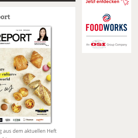
S
u
ort
c
h
e
 aus dem aktuellen Heft