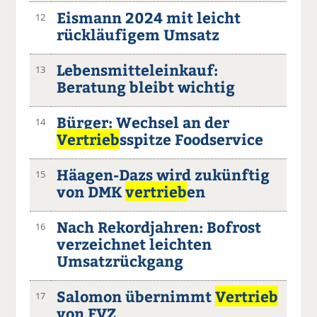
Eismann 2024 mit leicht
12
rückläufigem Umsatz
Lebensmitteleinkauf:
13
Beratung bleibt wichtig
Bürger: Wechsel an der
14
Vertrieb
sspitze Foodservice
Häagen-Dazs wird zukünftig
15
von DMK
vertrieb
en
Nach Rekordjahren: Bofrost
16
verzeichnet leichten
Umsatzrückgang
Salomon übernimmt
Vertrieb
17
von FVZ