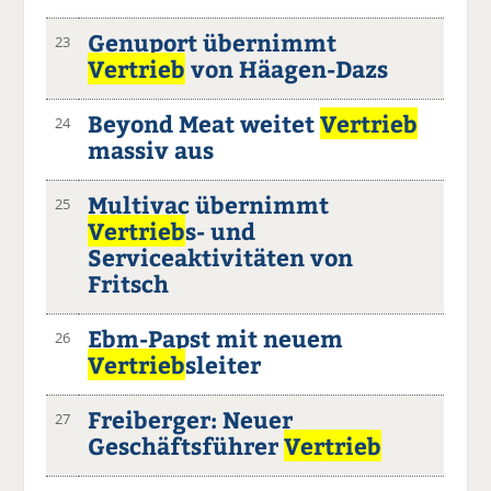
Genuport übernimmt
23
Vertrieb
von Häagen-Dazs
Beyond Meat weitet
Vertrieb
24
massiv aus
Multivac übernimmt
25
Vertrieb
s- und
Serviceaktivitäten von
Fritsch
Ebm-Papst mit neuem
26
Vertrieb
sleiter
Freiberger: Neuer
27
Geschäftsführer
Vertrieb