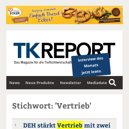
Interview des
Monats
jetzt lesen
News
Neue Produkte
Newsletter
Mediadaten
S
u
c
Stichwort: 'Vertrieb'
h
e
DEH stärkt
Vertrieb
mit zwei
1