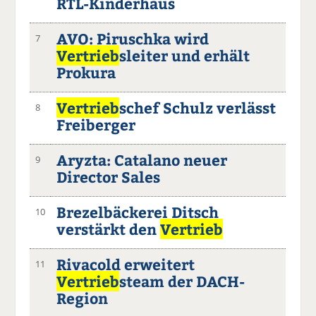
RTL-Kinderhaus
AVO: Piruschka wird
7
Vertrieb
sleiter und erhält
Prokura
Vertrieb
schef Schulz verlässt
8
Freiberger
Aryzta: Catalano neuer
9
Director Sales
Brezelbäckerei Ditsch
10
verstärkt den
Vertrieb
Rivacold erweitert
11
Vertrieb
steam der DACH-
Region