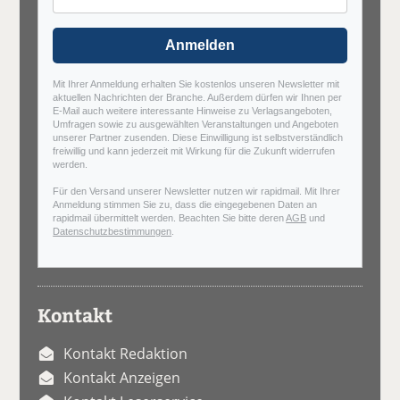
Anmelden
Mit Ihrer Anmeldung erhalten Sie kostenlos unseren Newsletter mit
aktuellen Nachrichten der Branche. Außerdem dürfen wir Ihnen per
E-Mail auch weitere interessante Hinweise zu Verlagsangeboten,
Umfragen sowie zu ausgewählten Veranstaltungen und Angeboten
unserer Partner zusenden. Diese Einwilligung ist selbstverständlich
freiwillig und kann jederzeit mit Wirkung für die Zukunft widerrufen
werden.
Für den Versand unserer Newsletter nutzen wir rapidmail. Mit Ihrer
Anmeldung stimmen Sie zu, dass die eingegebenen Daten an
rapidmail übermittelt werden. Beachten Sie bitte deren
AGB
und
Datenschutzbestimmungen
.
Kontakt
Kontakt Redaktion
Kontakt Anzeigen