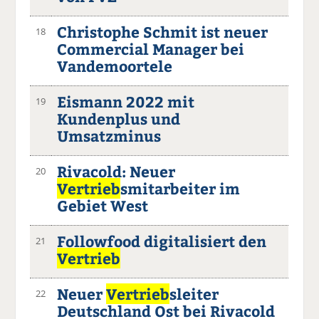
Christophe Schmit ist neuer
18
Commercial Manager bei
Vandemoortele
Eismann 2022 mit
19
Kundenplus und
Umsatzminus
Rivacold: Neuer
20
Vertrieb
smitarbeiter im
Gebiet West
Followfood digitalisiert den
21
Vertrieb
Neuer
Vertrieb
sleiter
22
Deutschland Ost bei Rivacold