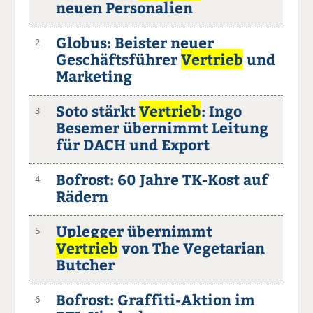
neuen Personalien
Globus: Beister neuer
2
Geschäftsführer
Vertrieb
und
Marketing
Soto stärkt
Vertrieb
: Ingo
3
Besemer übernimmt Leitung
für DACH und Export
Bofrost: 60 Jahre TK-Kost auf
4
Rädern
Uplegger übernimmt
5
Vertrieb
von The Vegetarian
Butcher
Bofrost: Graffiti-Aktion im
6