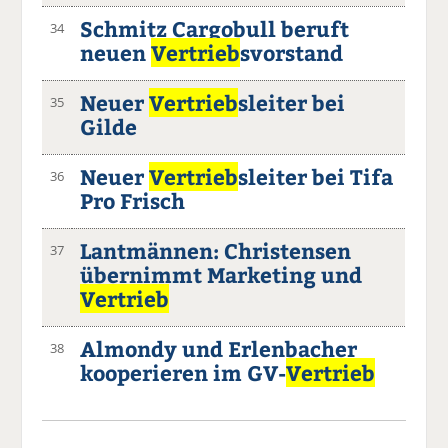
Schmitz Cargobull beruft
34
neuen
Vertrieb
svorstand
Neuer
Vertrieb
sleiter bei
35
Gilde
Neuer
Vertrieb
sleiter bei Tifa
36
Pro Frisch
Lantmännen: Christensen
37
übernimmt Marketing und
Vertrieb
Almondy und Erlenbacher
38
kooperieren im GV-
Vertrieb