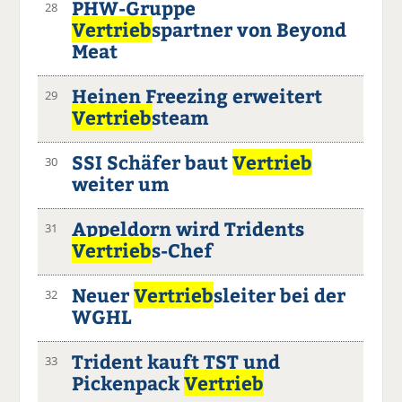
PHW-Gruppe
28
Vertrieb
spartner von Beyond
Meat
Heinen Freezing erweitert
29
Vertrieb
steam
SSI Schäfer baut
Vertrieb
30
weiter um
Appeldorn wird Tridents
31
Vertrieb
s-Chef
Neuer
Vertrieb
sleiter bei der
32
WGHL
Trident kauft TST und
33
Pickenpack
Vertrieb