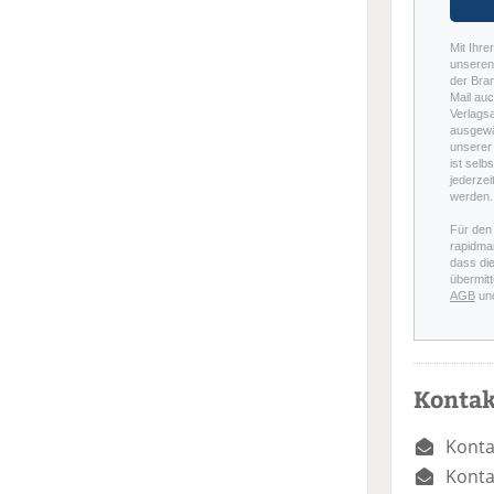
Mit Ihre
unseren 
der Bra
Mail auc
Verlags
ausgewä
unserer 
ist selb
jederzei
werden.
Für den
rapidmai
dass di
übermitt
AGB
un
Kontak
Konta
Konta