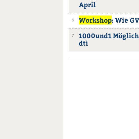
April
Workshop
: Wie G
6
1000und1 Möglich
7
dti