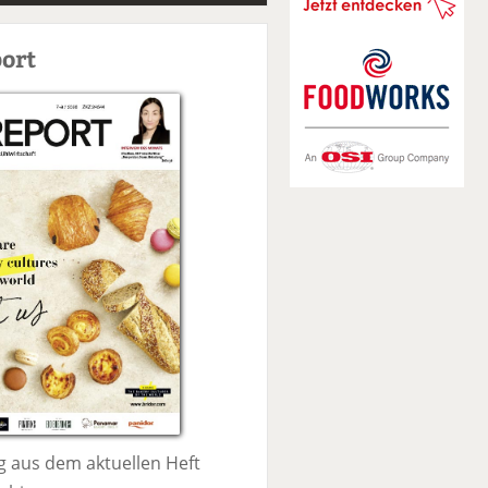
S
u
ort
c
h
e
 aus dem aktuellen Heft