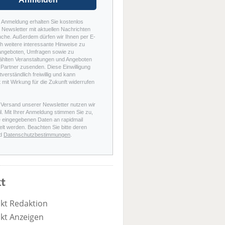
r Anmeldung erhalten Sie kostenlos
Newsletter mit aktuellen Nachrichten
nche. Außerdem dürfen wir Ihnen per E-
h weitere interessante Hinweise zu
angeboten, Umfragen sowie zu
hlten Veranstaltungen und Angeboten
Partner zusenden. Diese Einwilligung
stverständlich freiwillig und kann
t mit Wirkung für die Zukunft widerrufen
 Versand unserer Newsletter nutzen wir
l. Mit Ihrer Anmeldung stimmen Sie zu,
e eingegebenen Daten an rapidmail
elt werden. Beachten Sie bitte deren
d
Datenschutzbestimmungen
.
t
kt Redaktion
kt Anzeigen