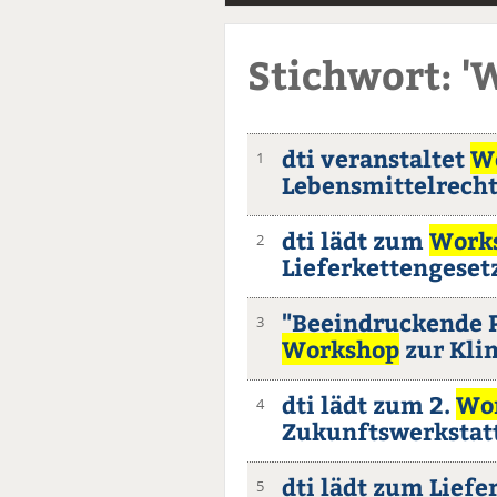
Stichwort: '
dti veranstaltet
W
1
Lebensmittelrecht
dti lädt zum
Work
2
Lieferkettengeset
"Beeindruckende P
3
Workshop
zur Kli
dti lädt zum 2.
Wo
4
Zukunftswerkstat
dti lädt zum Liefe
5