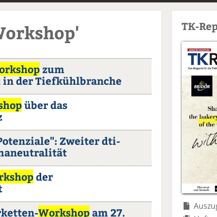
TK-Rep
Workshop'
orkshop
zum
 in der Tiefkühlbranche
shop
über das
z
otenziale": Zweiter dti-
maneutralität
rkshop
der
t
Auszug
rketten-
Workshop
am 27.