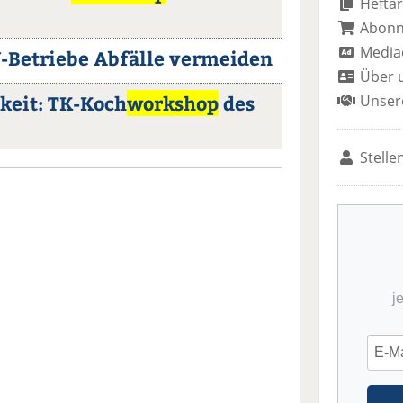
Heftar
Abon
Media
V-Betriebe Abfälle vermeiden
Über 
keit: TK-Koch
workshop
des
Unser
Stelle
j