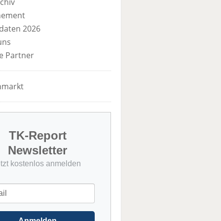
chiv
nement
daten 2026
uns
e Partner
nmarkt
TK-Report
Newsletter
etzt kostenlos anmelden
Anmelden