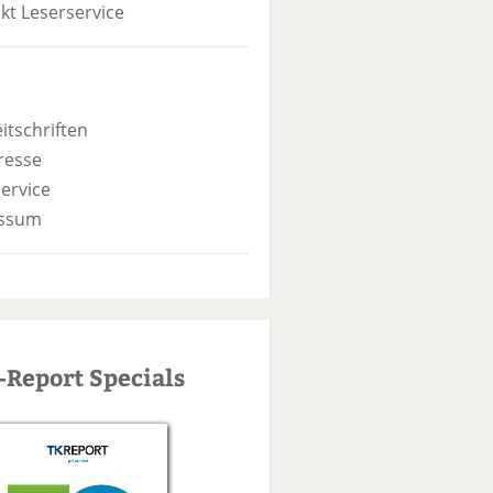
kt Leserservice
itschriften
resse
ervice
ssum
-Report Specials