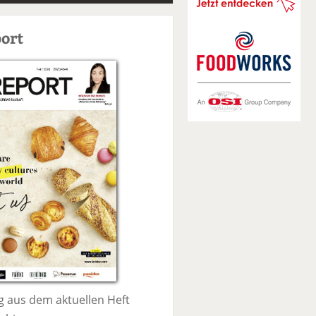
S
u
ort
c
h
e
 aus dem aktuellen Heft