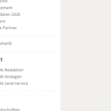
chiv
nement
daten 2026
uns
e Partner
nmarkt
t
kt Redaktion
kt Anzeigen
kt Leserservice
itschriften