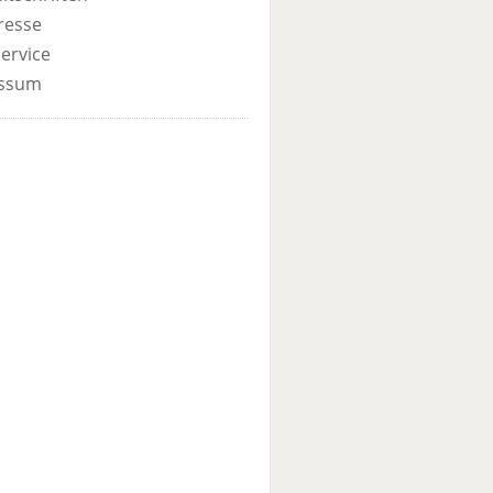
resse
ervice
ssum