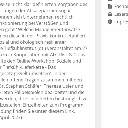
weise nicht klar definierten Vorgaben des
Fachp
erungen der Absatzpartner sogar
Lesers
önnen sich Unternehmen rechtlich
Impre
nktionierung bei Verstößen und
en geht? Welche Managementansätze
en diese in der Praxis konkret etabliert
zial und ökologisch resilienter
efkühlinstitut (dti) veranstaltet am 27.
azu in Kooperation mit AFC Risk & Crisis
lte den Online-Workshop 'Soziale und
 Tiefkühl-Lieferkette - Das
gesetz gezielt umsetzen'. In der
ollen offene Fragen zusammen mit den
Dr. Stephan Schäfer, Theresa Usler und
eten Fallbeispielen bearbeitet und die
werden, ihre Lieferketten bestmöglich zu
fzustellen. Einzelheiten zum Programm
dung finden Sie unter diesem Link.
April 2022)