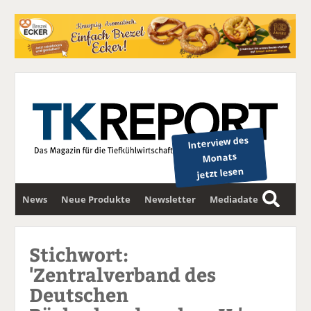
Interview des
Monats
jetzt lesen
News
Neue Produkte
Newsletter
Mediadaten
S
u
c
Stichwort:
h
'Zentralverband des
e
Deutschen