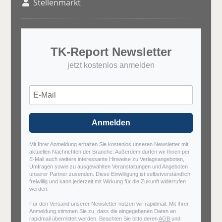
Stellenmarkt
TK-Report Newsletter
jetzt kostenlos anmelden
Anmelden
Mit Ihrer Anmeldung erhalten Sie kostenlos unseren Newsletter mit
aktuellen Nachrichten der Branche. Außerdem dürfen wir Ihnen per
E-Mail auch weitere interessante Hinweise zu Verlagsangeboten,
Umfragen sowie zu ausgewählten Veranstaltungen und Angeboten
unserer Partner zusenden. Diese Einwilligung ist selbstverständlich
freiwillig und kann jederzeit mit Wirkung für die Zukunft widerrufen
werden.
Für den Versand unserer Newsletter nutzen wir rapidmail. Mit Ihrer
Anmeldung stimmen Sie zu, dass die eingegebenen Daten an
rapidmail übermittelt werden. Beachten Sie bitte deren
AGB
und